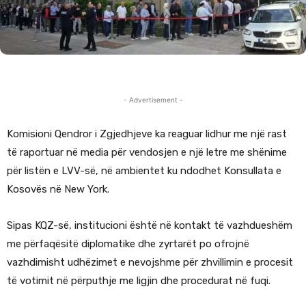
- Advertisement -
Komisioni Qendror i Zgjedhjeve ka reaguar lidhur me një rast
të raportuar në media për vendosjen e një letre me shënime
për listën e LVV-së, në ambientet ku ndodhet Konsullata e
Kosovës në New York.
Sipas KQZ-së, institucioni është në kontakt të vazhdueshëm
me përfaqësitë diplomatike dhe zyrtarët po ofrojnë
vazhdimisht udhëzimet e nevojshme për zhvillimin e procesit
të votimit në përputhje me ligjin dhe procedurat në fuqi.