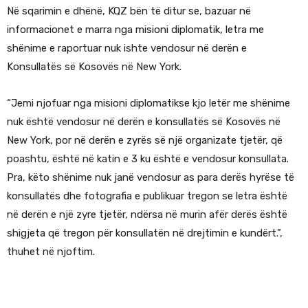
Në sqarimin e dhënë, KQZ bën të ditur se, bazuar në
informacionet e marra nga misioni diplomatik, letra me
shënime e raportuar nuk ishte vendosur në derën e
Konsullatës së Kosovës në New York.
“Jemi njofuar nga misioni diplomatikse kjo letër me shënime
nuk është vendosur në derën e konsullatës së Kosovës në
New York, por në derën e zyrës së një organizate tjetër, që
poashtu, është në katin e 3 ku është e vendosur konsullata.
Pra, këto shënime nuk janë vendosur as para derës hyrëse të
konsullatës dhe fotografia e publikuar tregon se letra është
në derën e një zyre tjetër, ndërsa në murin afër derës është
shigjeta që tregon për konsullatën në drejtimin e kundërt.”,
thuhet në njoftim.