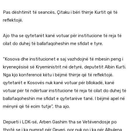
Pas dështimit të seancës, Çitaku i bëri thirrje Kurtit që të
reflektojë.
Ajo tha se qytetarët kanë votuar për institucione të reja të
cilat do duhej të ballafaqoheshin me sfidat e tyre.
“Kosova dhe institucionet e saj vazhdojnë të mbesin peng i
kryeneçësisë së Kryeministrit në detyrë, deputetit Albin Kurti.
Nga kjo konferencë këtu i bëjmë thirrje që të reflektojë.
qytetarët e Kosovës nuk kanë votuar për bllokadë, kanë
votuar për të ndërtuar institucione të reja të cilat do duhej të
ballafaqoheshin me sfidat e qytetarëve tanë. I bëjmë apel në
mënyrë që të ecim tutje”, tha ajo.
Depueti i LDK-së, Arben Gashim tha se Vetëvendosje po
thotë se i ka numrat për Qeveri, por nuk po i ka për Albulena