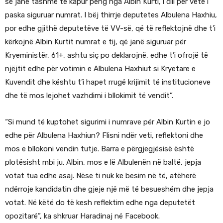
së janë tashmë të kapur peng nga Albin Kurti, i cili për vete i
paska siguruar numrat. I bëj thirrje deputetes Albulena Haxhiu,
por edhe gjithë deputetëve të VV-së, që të reflektojnë dhe t’i
kërkojnë Albin Kurtit numrat e tij, që janë siguruar për
Kryeministër, 61+, ashtu siç po deklarojnë, edhe t’i ofrojë të
njëjtit edhe për votimin e Albulena Haxhiut si Kryetare e
Kuvendit dhe kështu t’i hapet rrugë krijimit të institucioneve
dhe të mos lejohet vazhdimi i bllokimit të vendit”.
“Si mund të kuptohet sigurimi i numrave për Albin Kurtin e jo
edhe për Albulena Haxhiun? Flisni ndër veti, reflektoni dhe
mos e bllokoni vendin tutje. Barra e përgjegjësisë është
plotësisht mbi ju. Albin, mos e lë Albulenën në baltë, jepja
votat tua edhe asaj. Nëse ti nuk ke besim në të, atëherë
ndërroje kandidatin dhe gjeje një më të besueshëm dhe jepja
votat. Në këtë do të kesh reflektim edhe nga deputetët
opozitarë”, ka shkruar Haradinaj në Facebook.