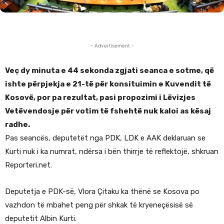
- Advertisement -
Veç dy minuta e 44 sekonda zgjati seanca e sotme, që
ishte përpjekja e 21-të për konsituimin e Kuvendit të
Kosovë, por pa rezultat, pasi propozimi i Lëvizjes
Vetëvendosje për votim të fshehtë nuk kaloi as kësaj
radhe.
Pas seancës, deputetët nga PDK, LDK e AAK deklaruan se
Kurti nuk i ka numrat, ndërsa i bën thirrje të reflektojë, shkruan
Reporteri.net.
Deputetja e PDK-së, Vlora Çitaku ka thënë se Kosova po
vazhdon të mbahet peng për shkak të kryeneçësisë së
deputetit Albin Kurti.