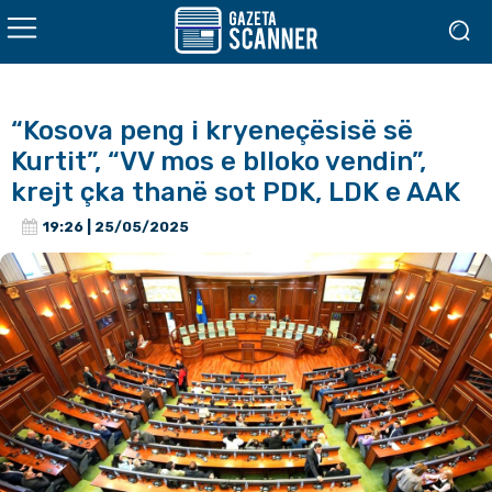
“Kosova peng i kryeneçësisë së
Kurtit”, “VV mos e blloko vendin”,
krejt çka thanë sot PDK, LDK e AAK
19:26 | 25/05/2025