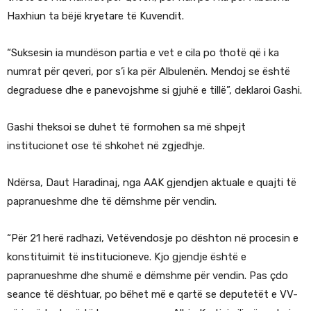
Haxhiun ta bëjë kryetare të Kuvendit.
“Suksesin ia mundëson partia e vet e cila po thotë që i ka
numrat për qeveri, por s’i ka për Albulenën. Mendoj se është
degraduese dhe e panevojshme si gjuhë e tillë”, deklaroi Gashi.
Gashi theksoi se duhet të formohen sa më shpejt
institucionet ose të shkohet në zgjedhje.
Ndërsa, Daut Haradinaj, nga AAK gjendjen aktuale e quajti të
papranueshme dhe të dëmshme për vendin.
“Për 21 herë radhazi, Vetëvendosje po dështon në procesin e
konstituimit të institucioneve. Kjo gjendje është e
papranueshme dhe shumë e dëmshme për vendin. Pas çdo
seance të dështuar, po bëhet më e qartë se deputetët e VV-