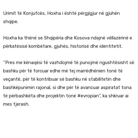
Urimit të Konjufcës, Hoxha i është përgjigjur në gjuhën
shqipe.
Hoxha ka thënë se Shqipëria dhe Kosova ndajnë vëllazërinë e
përkatësisë kombëtare, gjuhës, historisë dhe identitetit.
‘’Pres me kënaqësi të vazhdojmë të punojmë ngushtësisht së
bashku për të forcuar edhe më tej marrëdhënien tonë të
veçantë, për të kontribuar së bashku në stabilitetin dhe
bashkëpunimin rajonal, si dhe për të avancuar aspiratat tona
të përbashkëta dhe projektin tonë #evropian’’, ka shkruar ai
mes tjerash.