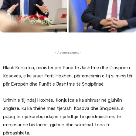
- Advertisement -
Glauk Konjufca, ministër për Punë të Jashtme dhe Diasporë i
Kosovës, e ka uruar Ferit Hoxhën, për emërimin e tij si ministër
për Evropën dhe Punët e Jashtme të Shqipërisë.
Urimin e tij ndaj Hoxhës, Konjufca e ka shkruar në gjuhën
angleze, ku ka thënë mes tjerash: Kosova dhe Shqipëria, si
popuj të një kombi, ndajnë një lidhje të qëndrueshme, të
rrënjosur në historinë, gjuhën dhe sakrificat tona të
përbashkëta.