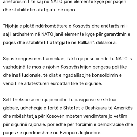
anëtarësimit të saj në NATO janë elemente kyçe për paqen
dhe stabilitetin afatgjatë në rajon.
“Njohja e plotë ndërkombëtare e Kosovës dhe anëtarësimi i
saj i ardhshëm në NATO janë elemente kyçe për garantimin e
paqes dhe stabilitetit afatgjatë në Ballkan”, deklaroi ai.
Sipas kongresmenit amerikan, fakti që pesë vende të NATO-s
vazhdojnë të mos e njohin Kosovën krijon pengesa politike
dhe institucionale, të cilat e ngadalësojnë konsolidimin e
vendit në arkitekturën euroatlantike të sigurisë.
Self theksoi se në një periudhë të pasigurisë së shtuar
globale, udhëheqja e fortë e Shtetet e Bashkuara të Amerikës
dhe mbështetja për Kosovën mbeten vendimtare jo vetëm
për sigurinë rajonale, por edhe për forcimin e demokracisë dhe
paqes së qëndrueshme në Evropën Juglindore.