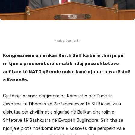
- Advertisement -
Kongresmeni amerikan Keith Self ka bërë thirrje për
rritjen e presionit diplomatik ndaj pesë shteteve
anëtare të NATO që ende nuk e kanë njohur pavarësinë
e Kosovës.
Gjatë një seance dëgjimore në Komitetin për Punë të
Jashtme të Dhomës së Përfaqësuesve të SHBA-së, ku u
diskutua për zhvillimet e sigurisë në Ballkan dhe rolin e
Shteteve të Bashkuara në Evropën Juglindore, Self tha se
njohja e plotë ndërkombëtare e Kosovës dhe perspektiva e