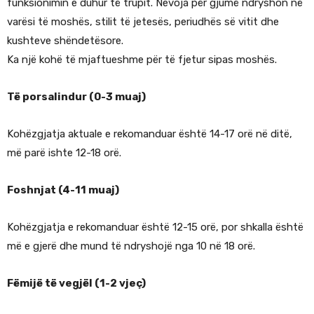
funksionimin e duhur të trupit. Nevoja për gjumë ndryshon në
varësi të moshës, stilit të jetesës, periudhës së vitit dhe
kushteve shëndetësore.
Ka një kohë të mjaftueshme për të fjetur sipas moshës.
Të porsalindur (0-3 muaj)
Kohëzgjatja aktuale e rekomanduar është 14-17 orë në ditë,
më parë ishte 12-18 orë.
Foshnjat (4-11 muaj)
Kohëzgjatja e rekomanduar është 12-15 orë, por shkalla është
më e gjerë dhe mund të ndryshojë nga 10 në 18 orë.
Fëmijë të vegjël (1-2 vjeç)