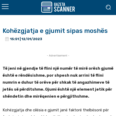
Kohëzgjatja e gjumit sipas moshës
15:51 | 12/01/2023
- Advertisement -
Të jeni në gjendje të flini një numër të mirë orësh gjumë
është e rëndësishme, por shpesh nuk arrini të flini
numrin e duhur të orëve për shkak të angazhimeve të
jetës së përditshme. Gjumi është një element jetik për
shëndetin dhe mirëqenien e përgjithshme.
Kohëzgjatja dhe cilësia e gjumit janë faktorë thelbësorë për