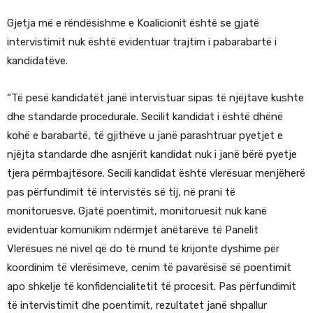
Gjetja më e rëndësishme e Koalicionit është se gjatë
intervistimit nuk është evidentuar trajtim i pabarabartë i
kandidatëve.
“Të pesë kandidatët janë intervistuar sipas të njëjtave kushte
dhe standarde procedurale. Secilit kandidat i është dhënë
kohë e barabartë, të gjithëve u janë parashtruar pyetjet e
njëjta standarde dhe asnjërit kandidat nuk i janë bërë pyetje
tjera përmbajtësore. Secili kandidat është vlerësuar menjëherë
pas përfundimit të intervistës së tij, në prani të
monitoruesve. Gjatë poentimit, monitoruesit nuk kanë
evidentuar komunikim ndërmjet anëtarëve të Panelit
Vlerësues në nivel që do të mund të krijonte dyshime për
koordinim të vlerësimeve, cenim të pavarësisë së poentimit
apo shkelje të konfidencialitetit të procesit. Pas përfundimit
të intervistimit dhe poentimit, rezultatet janë shpallur