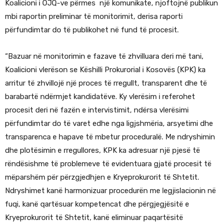
Koalicioni i OJQ-ve përmes një komunikate, njoftojnë publikun
mbi raportin preliminar të monitorimit, derisa raporti
përfundimtar do të publikohet në fund të procesit.
“Bazuar në monitorimin e fazave të zhvilluara deri më tani,
Koalicioni vlerëson se Këshilli Prokurorial i Kosovës (KPK) ka
arritur të zhvillojë një proces të rregullt, transparent dhe të
barabartë ndërmjet kandidatëve. Ky vlerësim i referohet
procesit deri në fazën e intervistimit, ndërsa vlerësimi
përfundimtar do të varet edhe nga ligjshmëria, arsyetimi dhe
transparenca e hapave të mbetur proceduralë. Me ndryshimin
dhe plotësimin e rregullores, KPK ka adresuar një pjesë të
rëndësishme të problemeve të evidentuara gjatë procesit të
mëparshëm për përzgjedhjen e Kryeprokurorit të Shtetit.
Ndryshimet kanë harmonizuar procedurën me legjislacionin në
fuqi, kanë qartësuar kompetencat dhe përgjegjësitë e
Kryeprokurorit të Shtetit, kanë eliminuar paqartësitë