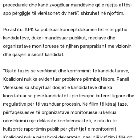
procedurale dhe kanë zvogëluar mundësinë që e njëjta aftësi
apo përgjigje të vlerësohet dy herë”, shkruhet në njoftim.
Po ashtu, KPK ka publikuar konceptdokumentet e të gjithë
kandidatëve, duke i mundësuar publikut, mediave dhe
organizatave monitoruese të njihen paraprakisht me vizionin
dhe qasjen e secilit kandidat.
“Gjatë fazës së verifikimit dhe konfirmimit të kandidaturave,
Koalicioni nuk ka evidentuar probleme përmbajtësore. Paneli
Vlerësues ka shqyrtuar dosjet e kandidatëve dhe ka
konstatuar se pesë kandidatët i plotësojnë kriteret ligjore dhe
rregullative për të vazhduar procesin. Në fillim të kësaj faze,
përfaqësuesve të organizatave monitoruese iu kërkua
nënshkrimi i një deklarate konfidencialiteti, e cila do të
kufizonte raportimin publik për çështjet e monitorimit.
Koalicioni nuk e nënshkroi deklaratën, pasi një kufizim i tillë do