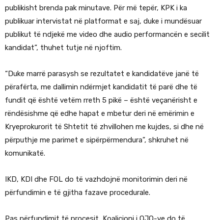
publikisht brenda pak minutave. Për më tepër, KPK i ka
publikuar intervistat në platformat e saj, duke i mundësuar
publikut të ndjekë me video dhe audio performancën e secilit
kandidat”, thuhet tutje në njoftim.
“Duke marrë parasysh se rezultatet e kandidatëve janë të
përafërta, me dallimin ndërmjet kandidatit të parë dhe të
fundit që është vetëm rreth 5 pikë – është veçanërisht e
rëndësishme që edhe hapat e mbetur deri në emërimin e
Kryeprokurorit të Shtetit të zhvillohen me kujdes, si dhe në
përputhje me parimet e sipërpërmendura”, shkruhet në
komunikatë.
IKD, KDI dhe FOL do të vazhdojnë monitorimin deri në
përfundimin e të gjitha fazave procedurale.
Pas përfundimit të procesit, Koalicioni i OJQ-ve do të