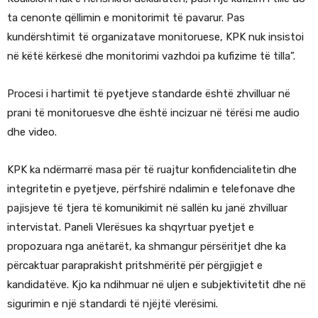
ta cenonte qëllimin e monitorimit të pavarur. Pas
kundërshtimit të organizatave monitoruese, KPK nuk insistoi
në këtë kërkesë dhe monitorimi vazhdoi pa kufizime të tilla”.
Procesi i hartimit të pyetjeve standarde është zhvilluar në
prani të monitoruesve dhe është incizuar në tërësi me audio
dhe video.
KPK ka ndërmarrë masa për të ruajtur konfidencialitetin dhe
integritetin e pyetjeve, përfshirë ndalimin e telefonave dhe
pajisjeve të tjera të komunikimit në sallën ku janë zhvilluar
intervistat. Paneli Vlerësues ka shqyrtuar pyetjet e
propozuara nga anëtarët, ka shmangur përsëritjet dhe ka
përcaktuar paraprakisht pritshmëritë për përgjigjet e
kandidatëve. Kjo ka ndihmuar në uljen e subjektivitetit dhe në
sigurimin e një standardi të njëjtë vlerësimi.