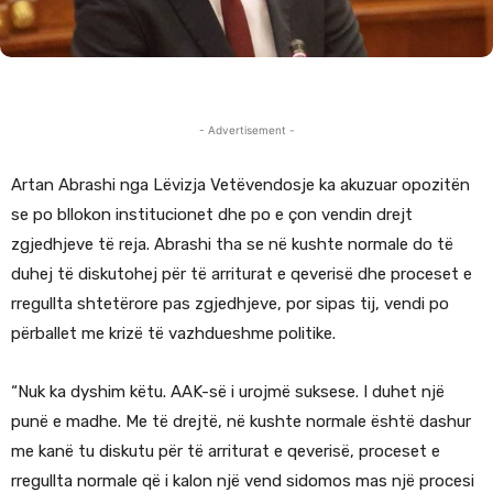
- Advertisement -
Artan Abrashi nga Lëvizja Vetëvendosje ka akuzuar opozitën
se po bllokon institucionet dhe po e çon vendin drejt
zgjedhjeve të reja. Abrashi tha se në kushte normale do të
duhej të diskutohej për të arriturat e qeverisë dhe proceset e
rregullta shtetërore pas zgjedhjeve, por sipas tij, vendi po
përballet me krizë të vazhdueshme politike.
“Nuk ka dyshim këtu. AAK-së i urojmë suksese. I duhet një
punë e madhe. Me të drejtë, në kushte normale është dashur
me kanë tu diskutu për të arriturat e qeverisë, proceset e
rregullta normale që i kalon një vend sidomos mas një procesi