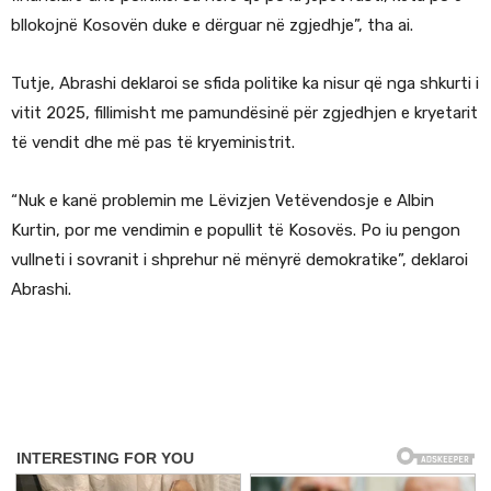
bllokojnë Kosovën duke e dërguar në zgjedhje”, tha ai.
Tutje, Abrashi deklaroi se sfida politike ka nisur që nga shkurti i
vitit 2025, fillimisht me pamundësinë për zgjedhjen e kryetarit
të vendit dhe më pas të kryeministrit.
“Nuk e kanë problemin me Lëvizjen Vetëvendosje e Albin
Kurtin, por me vendimin e popullit të Kosovës. Po iu pengon
vullneti i sovranit i shprehur në mënyrë demokratike”, deklaroi
Abrashi.