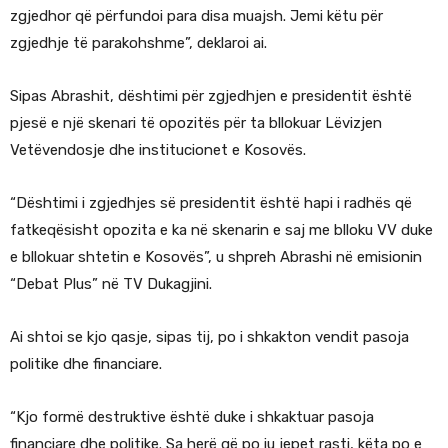
zgjedhor që përfundoi para disa muajsh. Jemi këtu për
zgjedhje të parakohshme”, deklaroi ai.
Sipas Abrashit, dështimi për zgjedhjen e presidentit është
pjesë e një skenari të opozitës për ta bllokuar Lëvizjen
Vetëvendosje dhe institucionet e Kosovës.
“Dështimi i zgjedhjes së presidentit është hapi i radhës që
fatkeqësisht opozita e ka në skenarin e saj me blloku VV duke
e bllokuar shtetin e Kosovës”, u shpreh Abrashi në emisionin
“Debat Plus” në TV Dukagjini.
Ai shtoi se kjo qasje, sipas tij, po i shkakton vendit pasoja
politike dhe financiare.
“Kjo formë destruktive është duke i shkaktuar pasoja
financiare dhe politike. Sa herë që po iu jepet rasti, këta po e