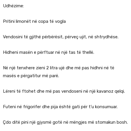
Udhëzime:
Pritini limonët në copa të vogla
Vendosini të gjithë përbërësit, përveç ujit, në shtrydhëse.
Hidheni masën e përftuar në një tas të thellë.
Në një tenxhere zieni 2 litra ujë dhe më pas hidhni në të
masës e përgatitur më parë.
Lëreni të ftohet dhe më pas vendoseni në një kavanoz qelqi.
Futeni në frigorifer dhe pija është gati për t’u konsumuar.
Çdo ditë pini një gjysmë gotë në mëngjes më stomakun bosh.