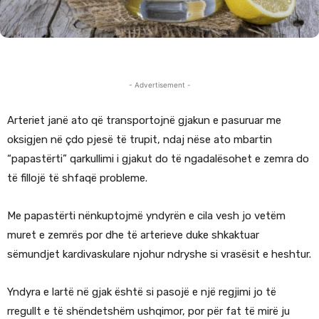
- Advertisement -
Arteriet janë ato që transportojnë gjakun e pasuruar me
oksigjen në çdo pjesë të trupit, ndaj nëse ato mbartin
“papastërti” qarkullimi i gjakut do të ngadalësohet e zemra do
të fillojë të shfaqë probleme.
Me papastërti nënkuptojmë yndyrën e cila vesh jo vetëm
muret e zemrës por dhe të arterieve duke shkaktuar
sëmundjet kardivaskulare njohur ndryshe si vrasësit e heshtur.
Yndyra e lartë në gjak është si pasojë e një regjimi jo të
rregullt e të shëndetshëm ushqimor, por për fat të mirë ju