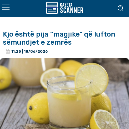
Kjo është pija “magjike” që lufton
sëmundjet e zemrës
11:25 | 18/06/2026