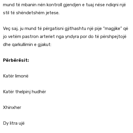
mund të mbanin nën kontroll gjendjen e tuaj nëse ndiqni një
stil të shëndetshëm jetese.
Veç saj, ju mund të përgatisni gjithashtu një pije “magjike” që
jo vetëm pastron arteriet nga yndyra por do të përshpejtojë
dhe qarkullimin e gjakut:
Përbërësit:
Katër limonë
Katër thelpinj hudhër
Xhinxher
Dy litra ujë