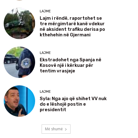
LAJME
Lajm i rëndë, raportohet se
tre mërgimtarë kanë vdekur
në aksident trafiku derisa po
kthehehin në Gjermani
LAJME
Ekstradohet nga Spanja në
Kosovë një i kërkuar për
tentim vrasjeje
LAJME
Syla: Nga ajo që shihet VV nuk
do e lëshojë postin e
presidentit
Më shumë