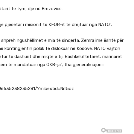
arit të tyre, dje në Brezovicë.
jë pjesëtar i misionit të KFOR-it të drejtuar nga NATO”.
 shpreh ngushëllimet e mia të sinqerta. Zemra ime është për
thë kontingjentin polak të dislokuar në Kosovë. NATO vajton
tur të dashurit dhe miqtë e tij. Bashkëluftëtarët, marinarët
hëm të mandatuar nga OKB-ja”, tha gjeneralmajori i
06635238235281/?mibextid=Nif5oz