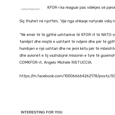
KFOR-i ka reaguar pas vdekjes së pjesët
- Advertisement -
Siç thuhet në njoftim, “dje nga shkaqe natyrale vdiq n
“Në emër të të gjithë ushtarëve të KFOR-it të NATO-s
familjet dhe miqtë e ushtarit të ndjerë dhe për të gji
humbjen e një ushtari dhe ne jemi këtu për të mbështe
dhe avionët e tij vazhdojnë misionin e tyre të guxims
COMKFOR-it, Angelo Michele RISTUCCIA.
https://m.facebook.com/100066664262178/posts/5