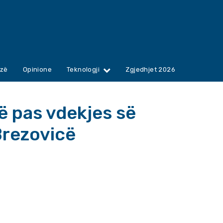
zë
Opinione
Teknologji
Zgjedhjet 2026
ë pas vdekjes së
Brezovicë