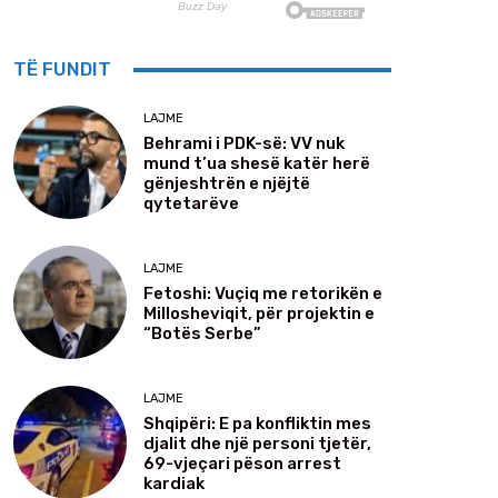
TË FUNDIT
LAJME
Behrami i PDK-së: VV nuk
mund t’ua shesë katër herë
gënjeshtrën e njëjtë
qytetarëve
LAJME
Fetoshi: Vuçiq me retorikën e
Millosheviqit, për projektin e
“Botës Serbe”
LAJME
Shqipëri: E pa konfliktin mes
djalit dhe një personi tjetër,
69-vjeçari pëson arrest
kardiak