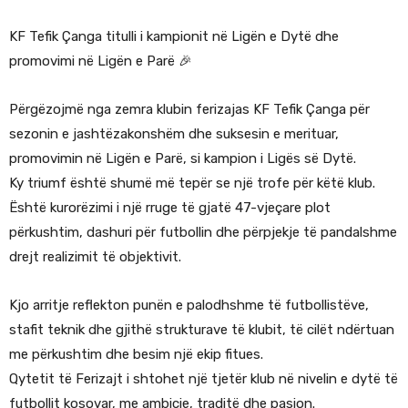
KF Tefik Çanga titulli i kampionit në Ligën e Dytë dhe
promovimi në Ligën e Parë 🎉
Përgëzojmë nga zemra klubin ferizajas KF Tefik Çanga për
sezonin e jashtëzakonshëm dhe suksesin e merituar,
promovimin në Ligën e Parë, si kampion i Ligës së Dytë.
Ky triumf është shumë më tepër se një trofe për këtë klub.
Është kurorëzimi i një rruge të gjatë 47-vjeçare plot
përkushtim, dashuri për futbollin dhe përpjekje të pandalshme
drejt realizimit të objektivit.
Kjo arritje reflekton punën e palodhshme të futbollistëve,
stafit teknik dhe gjithë strukturave të klubit, të cilët ndërtuan
me përkushtim dhe besim një ekip fitues.
Qytetit të Ferizajt i shtohet një tjetër klub në nivelin e dytë të
futbollit kosovar, me ambicie, traditë dhe pasion.