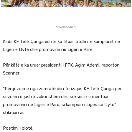
- Advertisement -
Klubi KF Tefik Çanga është ka fituar titullin e kampionit në
Ligën e Dytë dhe promovimi në Ligën e Parë.
Për këtë e ka uruar presidenti i FFK, Agim Ademi, raporton
Scanner
“Përgëzojmë nga zemra klubin ferizajas KF Tefik Çanga për
sezonin e jashtëzakonshëm dhe suksesin e merituar,
promovimin në Ligën e Parë, si kampion i Ligës së Dytë”,
shkruan ai.
Postimi i plotë: