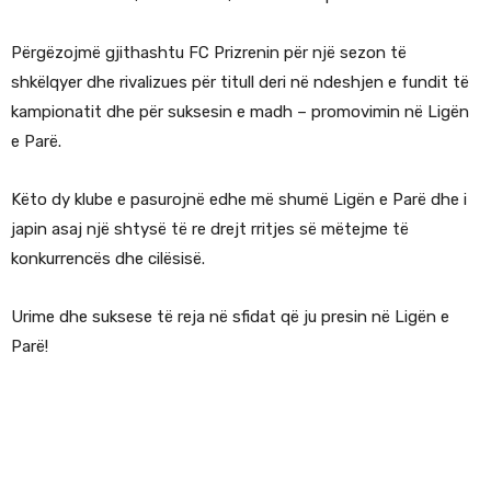
Përgëzojmë gjithashtu FC Prizrenin për një sezon të
shkëlqyer dhe rivalizues për titull deri në ndeshjen e fundit të
kampionatit dhe për suksesin e madh – promovimin në Ligën
e Parë.
Këto dy klube e pasurojnë edhe më shumë Ligën e Parë dhe i
japin asaj një shtysë të re drejt rritjes së mëtejme të
konkurrencës dhe cilësisë.
Urime dhe suksese të reja në sfidat që ju presin në Ligën e
Parë!