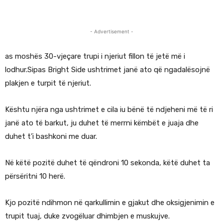
- Advertisement -
as moshës 30-vjeçare trupi i njeriut fillon të jetë më i
lodhur.Sipas Bright Side ushtrimet janë ato që ngadalësojnë
plakjen e turpit të njeriut.
Kështu njëra nga ushtrimet e cila iu bënë të ndjeheni më të ri
janë ato të barkut, ju duhet të merrni këmbët e juaja dhe
duhet t’i bashkoni me duar.
Në këtë pozitë duhet të qëndroni 10 sekonda, këtë duhet ta
përsëritni 10 herë.
Kjo pozitë ndihmon në qarkullimin e gjakut dhe oksigjenimin e
trupit tuaj, duke zvogëluar dhimbjen e muskujve.