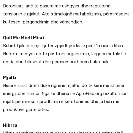
Boronicat janë të pasura me ushqyes dhe rregullojnë
tensionin e gjakut. Ato stimulojnë metabolizmin, përmirësojnë
kujtesën, përqendrimin dhe vëmendjen.
Qull Me Miell Misri
Bëhet fjalë për një tjetër zgjedhje ideale për t’ia nisur ditën.
Në këtë mënyrë do të pastroni organizmin, largoni metalet e
rënda dhe toksinat dhe përmirësoni florën bakteriale.
Mjalti
Nëse e nisni ditën duke ngrënë mjaltë, do të keni më shumë
energji dhe humor. Nga të dhënat e AgroWeb.org rezulton se
mjalti përmirëson prodhimin e serotoninës dhe ju bën më
produktivë gjatë ditës.
Hikrra