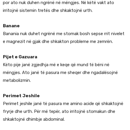
por ato nuk duhen ngrënë në mëngjes. Në këtë vakt ato
irritojnë sistemin tretës dhe shkaktojnë urth.
Banane
Banania nuk duhet ngrënë me stomak bosh sepse rrit nivelet
e magnezit në gjak dhe shkakton probleme me zemrën.
Pijet e Gazuara
Këto pije janë zgjedhja më e keqe që mund të bëni në
mëngjes. Ato janë të pasura me sheqer dhe ngadalësojnë
metabolizmin.
Perimet Jeshile
Perimet jeshile janë të pasura me amino acide që shkaktojnë
fryrje dhe urth. Për më tepër, ato irritojnë stomakun dhe
shkaktojnë dhimbje abdominal.