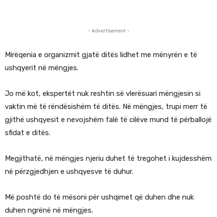
- Advertisement -
Mirëqenia e organizmit gjatë ditës lidhet me mënyrën e të
ushqyerit në mëngjes.
Jo më kot, ekspertët nuk reshtin së vlerësuari mëngjesin si
vaktin më të rëndësishëm të ditës. Në mëngjes, trupi merr të
gjithë ushqyesit e nevojshëm falë të cilëve mund të përballojë
sfidat e ditës.
Megjithatë, në mëngjes njeriu duhet të tregohet i kujdesshëm
në përzgjedhjen e ushqyesve të duhur.
Më poshtë do të mësoni për ushqimet që duhen dhe nuk
duhen ngrënë në mëngjes.