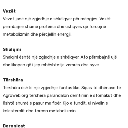
Vezët
Vezet janë një zgjedhje e shkëlqyer për mëngjes. Vezët
përmbajnë shumë proteina dhe ushqyes që forcojnë
metabolizmin dhe përcjellin energji.
Shalqini
Shalqini është një zgjedhje e shkëlqyer. Ato përmbajnë ujë
dhe likopen që i jep mbështetje zemrës dhe syve.
Tërshëra
Tërshëra është një zgjedhje fantastike. Sipas të dhënave të
AgroWeb.org tërshëra parandalon dëmtimin e stomakut dhe
është shumë e pasur me fibër. Kjo e fundit, ul nivelin e
kolesterolit dhe forcon metabolizmin.
Boronicat