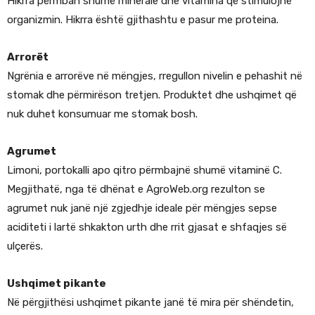
Hikrra përmban shumë minerale dhe vitamina që stimulojnë
organizmin. Hikrra është gjithashtu e pasur me proteina.
Arrorët
Ngrënia e arrorëve në mëngjes, rregullon nivelin e pehashit në
stomak dhe përmirëson tretjen. Produktet dhe ushqimet që
nuk duhet konsumuar me stomak bosh.
Agrumet
Limoni, portokalli apo qitro përmbajnë shumë vitaminë C.
Megjithatë, nga të dhënat e AgroWeb.org rezulton se
agrumet nuk janë një zgjedhje ideale për mëngjes sepse
aciditeti i lartë shkakton urth dhe rrit gjasat e shfaqjes së
ulçerës.
Ushqimet pikante
Në përgjithësi ushqimet pikante janë të mira për shëndetin,