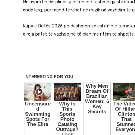
Në aspektin disiplinor, janë dhënë tashmë gjashtë kart
ende larg, por mund të vihet në rrezik në vazhdim të g
Kupa e Botës 2026 po dëshmon se është një turne ku 
e reja pritet të vazhdojnë të bien me ritëm të shpejtë.