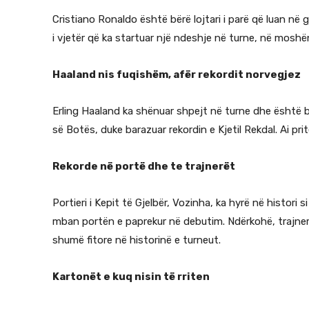
Cristiano Ronaldo është bërë lojtari i parë që luan në
i vjetër që ka startuar një ndeshje në turne, në moshën
Haaland nis fuqishëm, afër rekordit norvegjez
Erling Haaland ka shënuar shpejt në turne dhe është b
së Botës, duke barazuar rekordin e Kjetil Rekdal. Ai pr
Rekorde në portë dhe te trajnerët
Portieri i Kepit të Gjelbër, Vozinha, ka hyrë në histor
mban portën e paprekur në debutim. Ndërkohë, trajner
shumë fitore në historinë e turneut.
Kartonët e kuq nisin të rriten