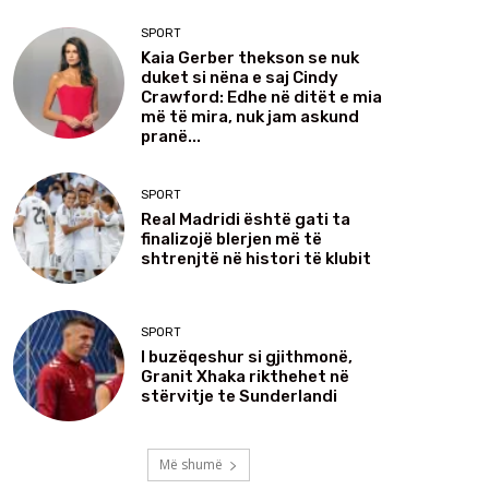
SPORT
Kaia Gerber thekson se nuk
duket si nëna e saj Cindy
Crawford: Edhe në ditët e mia
më të mira, nuk jam askund
pranë...
SPORT
Real Madridi është gati ta
finalizojë blerjen më të
shtrenjtë në histori të klubit
SPORT
I buzëqeshur si gjithmonë,
Granit Xhaka rikthehet në
stërvitje te Sunderlandi
Më shumë