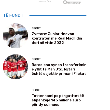
TË FUNDIT
SPORT
Zyrtare: Junior rinovon
kontratën me Real Madridin
deri në vitin 2032
SPORT
Barcelona synon transferimin
e yllit të Man Utd, lojtari
është objektiv primar i Flickut
SPORT
Tottenhami po përgatitet të
shpenzojë 145 milionë euro
për dy sulmues