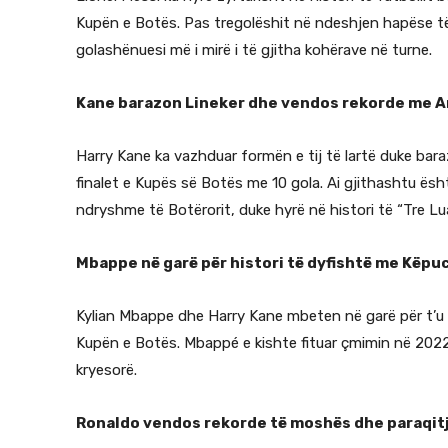
Kupën e Botës. Pas tregolëshit në ndeshjen hapëse të A
golashënuesi më i mirë i të gjitha kohërave në turne.
Kane barazon Lineker dhe vendos rekorde me A
Harry Kane ka vazhduar formën e tij të lartë duke baraz
finalet e Kupës së Botës me 10 gola. Ai gjithashtu ësht
ndryshme të Botërorit, duke hyrë në histori të “Tre Lu
Mbappe në garë për histori të dyfishtë me Këpu
Kylian Mbappe dhe Harry Kane mbeten në garë për t’u b
Kupën e Botës. Mbappé e kishte fituar çmimin në 2022,
kryesorë.
Ronaldo vendos rekorde të moshës dhe paraqit