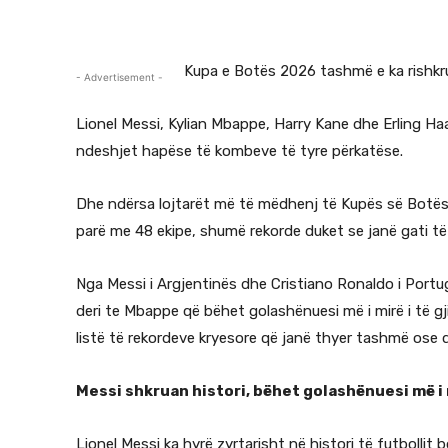
Kupa e Botës 2026 tashmë e ka rishkrua
- Advertisement -
Lionel Messi, Kylian Mbappe, Harry Kane dhe Erling Ha
ndeshjet hapëse të kombeve të tyre përkatëse.
Dhe ndërsa lojtarët më të mëdhenj të Kupës së Botës p
parë me 48 ekipe, shumë rekorde duket se janë gati të
Nga Messi i Argjentinës dhe Cristiano Ronaldo i Portu
deri te Mbappe që bëhet golashënuesi më i mirë i të g
listë të rekordeve kryesore që janë thyer tashmë ose q
Messi shkruan histori, bëhet golashënuesi më i
Lionel Messi ka hyrë zyrtarisht në histori të futbollit 