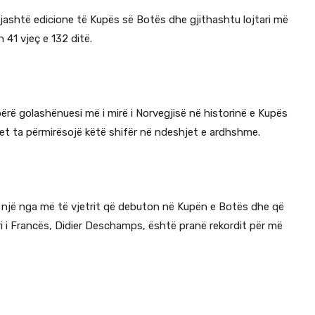
 gjashtë edicione të Kupës së Botës dhe gjithashtu lojtari më
 41 vjeç e 132 ditë.
ërë golashënuesi më i mirë i Norvegjisë në historinë e Kupës
itet ta përmirësojë këtë shifër në ndeshjet e ardhshme.
i si një nga më të vjetrit që debuton në Kupën e Botës dhe që
i i Francës, Didier Deschamps, është pranë rekordit për më