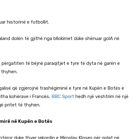
r historinë e futbollit.
aland dolën të gjithë nga bllokimet duke shënuar golA në
ërgatiten të bëjnë paraqitjet e tyre të dyta në garën e
 thyhen.
galisë që zgjerojnë trashëgiminë e tyre në Kupën e Botës e
jitha kohërave i Francës,
BBC Sport
hedh një vështrim në një
ë pritet të thyhen.
 mirë në Kupën e Botës
botëror duke thyer rekordin e Miroslav Kloses për golat në