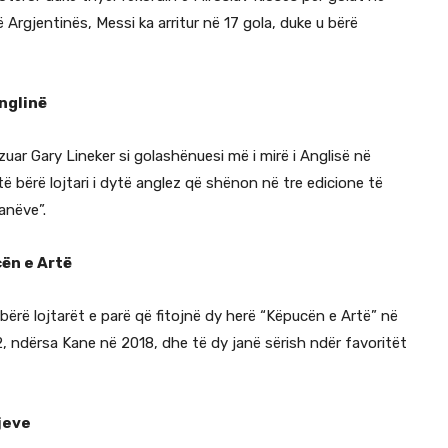
rgjentinës, Messi ka arritur në 17 gola, duke u bërë
nglinë
uar Gary Lineker si golashënuesi më i mirë i Anglisë në
ë bërë lojtari i dytë anglez që shënon në tre edicione të
anëve”.
cën e Artë
ërë lojtarët e parë që fitojnë dy herë “Këpucën e Artë” në
 ndërsa Kane në 2018, dhe të dy janë sërish ndër favoritët
jeve