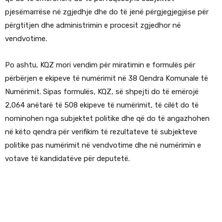
pjesëmarrëse në zgjedhje dhe do të jenë përgjegjegjëse për
përgtitjen dhe administrimin e procesit zgjedhor në
vendvotime.
Po ashtu, KQZ mori vendim për miratimin e formulës për
përbërjen e ekipeve të numërimit në 38 Qendra Komunale të
Numërimit. Sipas formulës, KQZ, së shpejti do të emërojë
2,064 anëtarë të 508 ekipeve të numërimit, të cilët do të
nominohen nga subjektet politike dhe që do të angazhohen
në këto qendra për verifikim të rezultateve të subjekteve
politike pas numërimit në vendvotime dhe në numërimin e
votave të kandidatëve për deputetë.