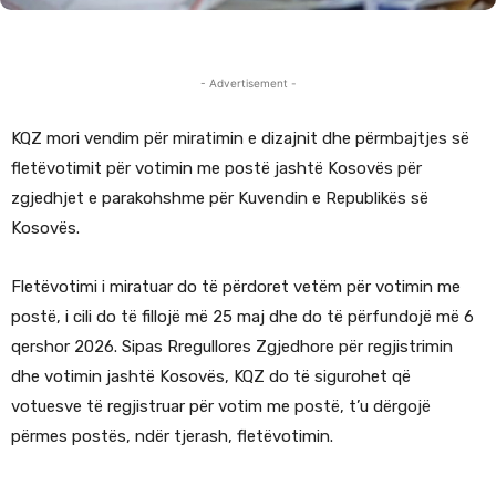
- Advertisement -
KQZ mori vendim për miratimin e dizajnit dhe përmbajtjes së
fletëvotimit për votimin me postë jashtë Kosovës për
zgjedhjet e parakohshme për Kuvendin e Republikës së
Kosovës.
Fletëvotimi i miratuar do të përdoret vetëm për votimin me
postë, i cili do të fillojë më 25 maj dhe do të përfundojë më 6
qershor 2026. Sipas Rregullores Zgjedhore për regjistrimin
dhe votimin jashtë Kosovës, KQZ do të sigurohet që
votuesve të regjistruar për votim me postë, t’u dërgojë
përmes postës, ndër tjerash, fletëvotimin.