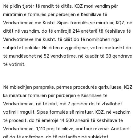
Në pikën tjetër të rendit të ditës, KQZ mori vendim për
miratimin e formulës për përbërjen e Këshillave të
Vendvotimeve me Kusht. Sipas formulës së miratuar, KQZ, në
ditët në vazhdim, do të emërojë 214 anëtarë të Këshillave të
Vendvotimeve me Kusht, të cilët do të nominohen nga
subjektet politike. Në ditën e zgjedhjeve, votimi me kusht do
të mundësohet në 52 vendvotime, në kuadër të 38 qendrave
të votimit.
Në mbledhjen paraprake, përmes procedurës qarkulluese, KQZ
ka miratuar formulën për përbërjen e Këshillave të
Vendvotimeve, në të cilat, më 7 qershor do të zhvillohet
votimi i rregullt. Sipas formulës së miratuar, KQZ, në vazhdim
të procesit, do të emërojë 14,500 anëarë të Këshillave të
Vendvotimeve, 1,110 prej të cilëve, anëtarë rezervë. Anëtarët
që do të emërohen, do të përfaqësojnë subjektet