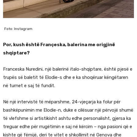
Foto: Instagram
Por, kush është Françeska, balerina me origjinë
shqiptare?
Franceska Nuredini, një balerinë italo-shqiptare, është pjesë e
trupës së baletit të Elodie-s dhe e ka shoqëruar këngëtaren
në turnet e saj të fundit.
Në një intervistë të mëparshme, 24-vjeçarja ka folur për
bashkëpunimin me Elodie-n, duke e cilësuar një përvojë shumë
të vlefshme si artistikisht ashtu edhe personalisht, gjersa ka
treguar edhe për rrugëtimin e saj në kërcim – nga pasioni që e
kishte që fëmijë, deri te vitet e shkollimit në Genova dhe