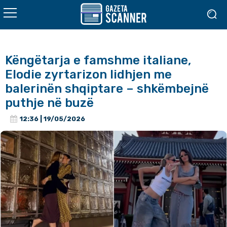
Këngëtarja e famshme italiane,
Elodie zyrtarizon lidhjen me
balerinën shqiptare – shkëmbejnë
puthje në buzë
12:36 | 19/05/2026