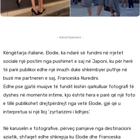
- Advertisement -
Këngëtarja italiane, Elodie, ka ndarë së fundmi në rrjetet
sociale një postim nga pushimet e saj në Japoni, ku për herë
të parë publikoi edhe një imazh duke shkëmbyer puthje në
buzë me partneren e saj, Franceska Nuredini.
Edhe pse gjatë muajve të fundit kishin qarkulluar fotografi të
dyshes në momente intime, kjo është hera e parë që një foto
e tillë publikohet drejtpërdrejt nga vetë Elodie, gjë që u
interpretua si një lloj ‘zyrtarizimi i lidhjes’.
Në karuselin e fotografive, përveç pamjeve nga destinacioni
aziatik, shfaqet edhe shkrepja ku Elodie dhe Franceska