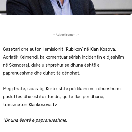
- Advertisement -
Gazetari dhe autori i emisionit ‘Rubikon’ në Klan Kosova,
Adriatik Kelmendi, ka komentuar sërish incidentin e djeshëm
në Skenderaj, duke u shprehur se dhuna është e
papranueshme dhe duhet të dënohet.
Megjithatë, sipas tij, Kurti është politikani më i dhunshëm i
pasluftës dhe është i fundit, që të flas për dhunë,
transmeton Klankosova.tv
“Dhuna është e papranueshme.