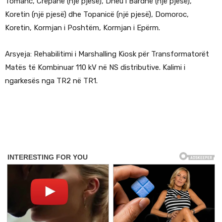
Tomanc, Crepanë (një pjesë), Dheu i Bardhë (një pjesë),
Koretin (një pjesë) dhe Topanicë (një pjesë), Domoroc,
Koretin, Kormjan i Poshtëm, Kormjan i Epërm.
Arsyeja: Rehabilitimi i Marshalling Kiosk për Transformatorët
Matës të Kombinuar 110 kV në NS distributive. Kalimi i
ngarkesës nga TR2 në TR1.