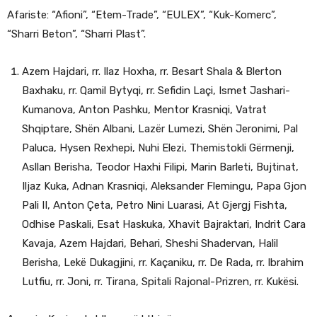
Afariste: “Afioni”, “Etem-Trade”, “EULEX”, “Kuk-Komerc”,
“Sharri Beton”, “Sharri Plast”.
Azem Hajdari, rr. Ilaz Hoxha, rr. Besart Shala & Blerton
Baxhaku, rr. Qamil Bytyqi, rr. Sefidin Laçi, Ismet Jashari-
Kumanova, Anton Pashku, Mentor Krasniqi, Vatrat
Shqiptare, Shën Albani, Lazër Lumezi, Shën Jeronimi, Pal
Paluca, Hysen Rexhepi, Nuhi Elezi, Themistokli Gërmenji,
Asllan Berisha, Teodor Haxhi Filipi, Marin Barleti, Bujtinat,
Iljaz Kuka, Adnan Krasniqi, Aleksander Flemingu, Papa Gjon
Pali II, Anton Çeta, Petro Nini Luarasi, At Gjergj Fishta,
Odhise Paskali, Esat Haskuka, Xhavit Bajraktari, Indrit Cara
Kavaja, Azem Hajdari, Behari, Sheshi Shadervan, Halil
Berisha, Lekë Dukagjini, rr. Kaçaniku, rr. De Rada, rr. Ibrahim
Lutfiu, rr. Joni, rr. Tirana, Spitali Rajonal-Prizren, rr. Kukësi.