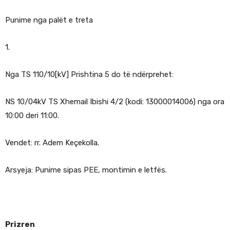
Punime nga palët e treta
1.
Nga TS 110/10[kV] Prishtina 5 do të ndërprehet:
NS 10/04kV TS Xhemail Ibishi 4/2 (kodi: 13000014006) nga ora
10:00 deri 11:00.
Vendet: rr. Adem Keçekolla.
Arsyeja: Punime sipas PEE, montimin e letfës.
Prizren