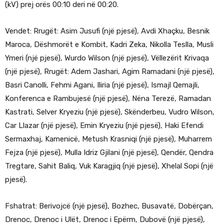
(kV) prej orës 00:10 deri në 00:20.
Vendet: Rrugët: Asim Jusufi (një pjesë), Avdi Xhaçku, Besnik
Maroca, Dëshmorët e Kombit, Kadri Zeka, Nikolla Teslla, Musli
Ymeri (një pjesë), Wurdo Wilson (një pjesë), Vëllezërit Krivaqa
(një pjesë), Rrugët: Adem Jashari, Agim Ramadani (një pjesë),
Basri Canolli, Fehmi Agani, Iliria (një pjesë), Ismajl Qemajli,
Konferenca e Rambujesë (një pjesë), Nëna Terezë, Ramadan
Kastrati, Selver Kryeziu (një pjesë), Skënderbeu, Vudro Wilson,
Car Llazar (një pjesë), Emin Kryeziu (një pjesë), Haki Efendi
Sermaxhaj, Kamenicë, Metush Krasniqi (një pjesë), Muharrem
Fejza (një pjesë), Mulla Idriz Gjilani (një pjesë), Qendër, Qendra
Tregtare, Sahit Baliq, Vuk Karagjiq (një pjesë), Xhelal Sopi (një
pjesë).
Fshatrat: Berivojcë (një pjesë), Bozhec, Busavatë, Dobërçan,
Drenoc, Drenoc i Ulët, Drenoc i Epërm, Dubovë (një pjesë),