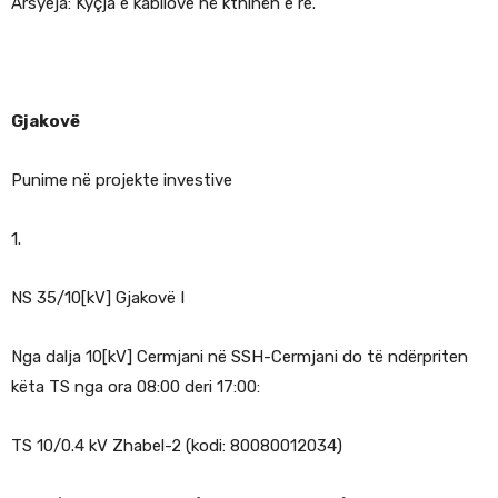
Arsyeja: Kyçja e kabllove në kthinën e re.
Gjakovë
Punime në projekte investive
1.
NS 35/10[kV] Gjakovë I
Nga dalja 10[kV] Cermjani në SSH-Cermjani do të ndërpriten
këta TS nga ora 08:00 deri 17:00:
TS 10/0.4 kV Zhabel-2 (kodi: 80080012034)