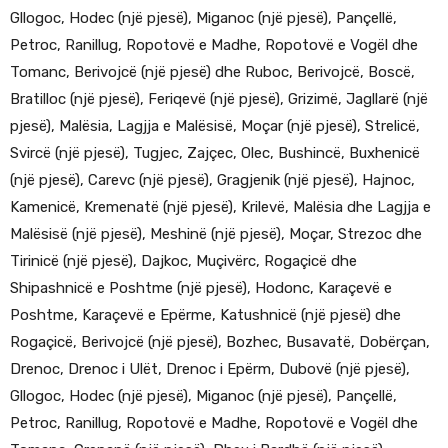
Gllogoc, Hodec (një pjesë), Miganoc (një pjesë), Pançellë,
Petroc, Ranillug, Ropotovë e Madhe, Ropotovë e Vogël dhe
Tomanc, Berivojcë (një pjesë) dhe Ruboc, Berivojcë, Boscë,
Bratilloc (një pjesë), Feriqevë (një pjesë), Grizimë, Jagllarë (një
pjesë), Malësia, Lagjja e Malësisë, Moçar (një pjesë), Strelicë,
Svircë (një pjesë), Tugjec, Zajçec, Olec, Bushincë, Buxhenicë
(një pjesë), Carevc (një pjesë), Gragjenik (një pjesë), Hajnoc,
Kamenicë, Kremenatë (një pjesë), Krilevë, Malësia dhe Lagjja e
Malësisë (një pjesë), Meshinë (një pjesë), Moçar, Strezoc dhe
Tirinicë (një pjesë), Dajkoc, Muçivërc, Rogaçicë dhe
Shipashnicë e Poshtme (një pjesë), Hodonc, Karaçevë e
Poshtme, Karaçevë e Epërme, Katushnicë (një pjesë) dhe
Rogaçicë, Berivojcë (një pjesë), Bozhec, Busavatë, Dobërçan,
Drenoc, Drenoc i Ulët, Drenoc i Epërm, Dubovë (një pjesë),
Gllogoc, Hodec (një pjesë), Miganoc (një pjesë), Pançellë,
Petroc, Ranillug, Ropotovë e Madhe, Ropotovë e Vogël dhe