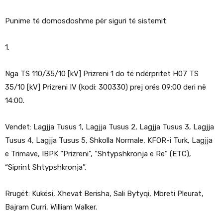
Punime të domosdoshme për siguri të sistemit
1.
Nga TS 110/35/10 [kV] Prizreni 1 do të ndërpritet H07 TS
35/10 [kV] Prizreni IV (kodi: 300330) prej orës 09:00 deri në
14:00.
Vendet: Lagjja Tusus 1, Lagjja Tusus 2, Lagjja Tusus 3, Lagjja
Tusus 4, Lagjja Tusus 5, Shkolla Normale, KFOR-i Turk, Lagjja
e Trimave, IBPK “Prizreni”, “Shtypshkronja e Re” (ETC),
“Siprint Shtypshkronja”.
Rrugët: Kukësi, Xhevat Berisha, Sali Bytyqi, Mbreti Pleurat,
Bajram Curri, William Walker.