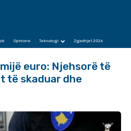
zë
Opinione
Teknologji
Zgjedhjet 2026
mijë euro: Njehsorë të
t të skaduar dhe