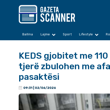
Ballina
Lajme
Sport
Lifestyle
Ro
KEDS gjobitet me 110 
tjerë zbulohen me afa
pasaktësi
09:31 | 02/06/2026