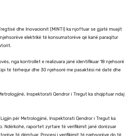
Tregtisë dhe Inovacionit (MINTI) ka njoftuar se gjatë muajit
të njehsorëve elektrikë të konsumatorëve që kanë paraqitur
torit.
ës, nga kontrollet e realizuara janë identifikuar 18 njehsorë
 tipi të tërhequr dhe 30 njehsorë me pasaktësi në datë dhe
etrologjinë, Inspektorati Qendror i Tregut ka shqiptuar ndaj
igjin për Metrologjinë, Inspektorati Qendror i Tregut ka
. Ndërkohë, raportet zyrtare të verifikimit janë dorëzuar
ëve të dëmtuar. Procesi i verifikimit të njehsorëve do të