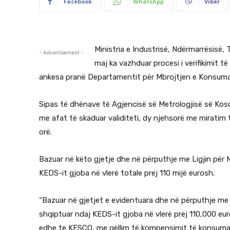
Facebook
WhatsApp
Viber
Ministria e Industrisë, Ndërmarrësisë, 
- Advertisement -
maj ka vazhduar procesi i verifikimit 
ankesa pranë Departamentit për Mbrojtjen e Konsuma
Sipas të dhënave të Agjencisë së Metrologjisë së Kosov
me afat të skaduar validiteti, dy njehsorë me miratim
orë.
Bazuar në këto gjetje dhe në përputhje me Ligjin për M
KEDS-it gjoba në vlerë totale prej 110 mijë eurosh.
“Bazuar në gjetjet e evidentuara dhe në përputhje me L
shqiptuar ndaj KEDS-it gjoba në vlerë prej 110,000 euro
edhe te KESCO, me qëllim të kompensimit të konsumator