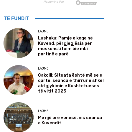
TË FUNDIT
LAJME
Lushaku: Pamje e keqe në
Kuvend, përgjegjësia për
moskonstituim bie mbi
partinë e parë
LAJME
Cakolli: Situata është më se e
qartë, seanca e thirrur e shkel
aktgjykimin e Kushtetueses
të vitit 2025
LAJME
Me një orë vonesë, nis seanca
e Kuvendit