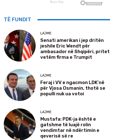
TË FUNDIT
LAJME
Senati amerikan i jep dritën
jeshile Eric Wendt për
ambasador në Shqipëri, pritet
vetëm firma e Trumpit
LAJME
Feraj i VV e ngacmon LDK’në
për Vjosa Osmanin, thotë se
populli nuk ua votoi
LAJME
Mustafa: PDK-ja është e
gatshme të luajë rolin
vendimtar në ndërtimin e
qeverisë së re