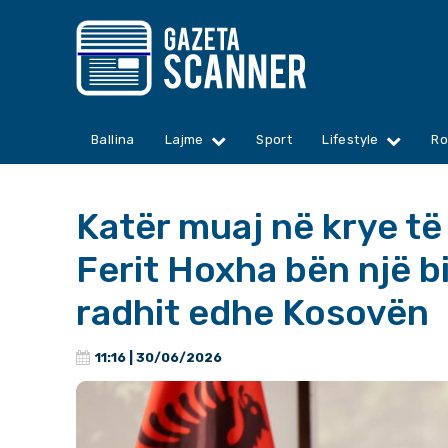
Ballina
Lajme
Sport
Lifestyle
Ro
Katër muaj në krye të
Ferit Hoxha bën një bi
radhit edhe Kosovën
11:16 | 30/06/2026