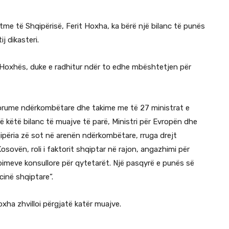
me të Shqipërisë, Ferit Hoxha, ka bërë një bilanc të punës
ij dikasteri.
e Hoxhës, duke e radhitur ndër to edhe mbështetjen për
e forume ndërkombëtare dhe takime me të 27 ministrat e
këtë bilanc të muajve të parë, Ministri për Evropën dhe
ipëria zë sot në arenën ndërkombëtare, rruga drejt
ovën, roli i faktorit shqiptar në rajon, angazhimi për
ërbimeve konsullore për qytetarët. Një pasqyrë e punës së
inë shqiptare”.
xha zhvilloi përgjatë katër muajve.