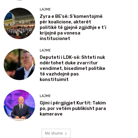
LAJME
Zyra e BE’së: S’komentojmë
për koalicione, akterët
politikë të gjejnë zgjidhje e t’i
krijojnë pa vonesa
institucionet
LAJME
Deputeti i LDK-së: Shteti nuk
ndërtohet duke zvarritur
vendimet, bisedimet politike
të vazhdojnë pas
konstituimit
LAJME
Gjini i përgjigjet Kurtit: Takim
po, por vetëm publikisht para
kamerave
Më shumë