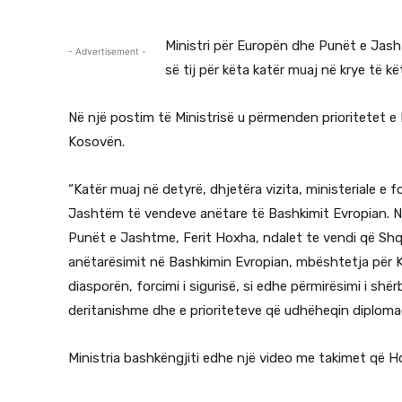
Ministri për Europën dhe Punët e Jasht
- Advertisement -
së tij për këta katër muaj në krye të kët
Në një postim të Ministrisë u përmenden prioritetet 
Kosovën.
“Katër muaj në detyrë, dhjetëra vizita, ministeriale 
Jashtëm të vendeve anëtare të Bashkimit Evropian. Në 
Punët e Jashtme, Ferit Hoxha, ndalet te vendi që Shq
anëtarësimit në Bashkimin Evropian, mbështetja për Kos
diasporën, forcimi i sigurisë, si edhe përmirësimi i sh
deritanishme dhe e prioriteteve që udhëheqin diplomac
Ministria bashkëngjiti edhe një video me takimet që Ho