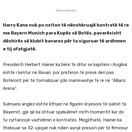
- Advertisement -
Harry Kane nuk po nxiton të nënshkruajë kontratë të re
me Bayern Munich para Kupës së Botës, pavarësisht
dëshirës së klubit bavarez për ta siguruar të ardhmen
e tij afatgjatë.
Presidenti Herbert Hainer ka bërë të ditur se kapiteni i Anglisë
është i lumtur në Bavari, por preferon të presë deri pas
Botërorit për të formalizuar çdo marrëveshje të re në “Allianz
Arena”.
Sulmuesi anglez është kthyer në figurën kryesore të sulmit të
Bayernit, gjë që ka shtuar spekulimet rreth momentit kur do
ta zyrtarizojë vazhdimin e kontratës. Megjithatë, Hainer ka
theksuar se 32-vjeçari nuk ndien asnjë presion për të firmosur