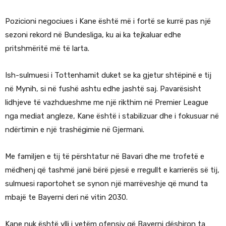
Pozicioni negociues i Kane është më i fortë se kurrë pas një
sezoni rekord në Bundesliga, ku ai ka tejkaluar edhe
pritshmëritë më të larta.
Ish-sulmuesi i Tottenhamit duket se ka gjetur shtëpinë e tij
në Mynih, si në fushë ashtu edhe jashtë saj. Pavarësisht
lidhjeve të vazhdueshme me një rikthim në Premier League
nga mediat angleze, Kane është i stabilizuar dhe i fokusuar në
ndërtimin e një trashëgimie në Gjermani.
Me familjen e tij të përshtatur në Bavari dhe me trofetë e
mëdhenj që tashmë janë bërë pjesë e rregullt e karrierës së tij,
sulmuesi raportohet se synon një marrëveshje që mund ta
mbajë te Bayerni deri në vitin 2030.
Kane nuk është ylli i vetëm ofensiv që Bayerni dëshiron ta