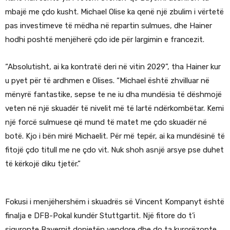
mbajë me çdo kusht. Michael Olise ka qenë një zbulim i vërtetë
pas investimeve të mëdha në repartin sulmues, dhe Hainer
hodhi poshtë menjëherë çdo ide për largimin e francezit.
“Absolutisht, ai ka kontratë deri në vitin 2029”, tha Hainer kur
u pyet për të ardhmen e Olises. “Michael është zhvilluar në
mënyrë fantastike, sepse te ne iu dha mundësia të dëshmojë
veten në një skuadër të nivelit më të lartë ndërkombëtar. Kemi
një forcë sulmuese që mund të matet me çdo skuadër në
botë. Kjo i bën mirë Michaelit. Për më tepër, ai ka mundësinë të
fitojë çdo titull me ne çdo vit. Nuk shoh asnjë arsye pse duhet
të kërkojë diku tjetër.”
Fokusi i menjëhershëm i skuadrës së Vincent Kompanyt është
finalja e DFB-Pokal kundër Stuttgartit. Një fitore do t’i
siguronte Bayernit dopietën vendore dhe do ta kurorëzonte