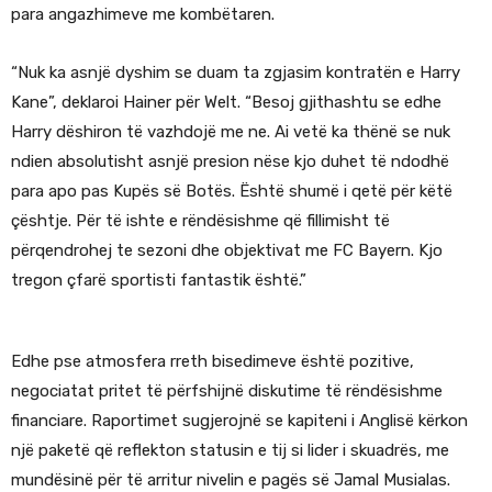
para angazhimeve me kombëtaren.
“Nuk ka asnjë dyshim se duam ta zgjasim kontratën e Harry
Kane”, deklaroi Hainer për Welt. “Besoj gjithashtu se edhe
Harry dëshiron të vazhdojë me ne. Ai vetë ka thënë se nuk
ndien absolutisht asnjë presion nëse kjo duhet të ndodhë
para apo pas Kupës së Botës. Është shumë i qetë për këtë
çështje. Për të ishte e rëndësishme që fillimisht të
përqendrohej te sezoni dhe objektivat me FC Bayern. Kjo
tregon çfarë sportisti fantastik është.”
Edhe pse atmosfera rreth bisedimeve është pozitive,
negociatat pritet të përfshijnë diskutime të rëndësishme
financiare. Raportimet sugjerojnë se kapiteni i Anglisë kërkon
një paketë që reflekton statusin e tij si lider i skuadrës, me
mundësinë për të arritur nivelin e pagës së Jamal Musialas.