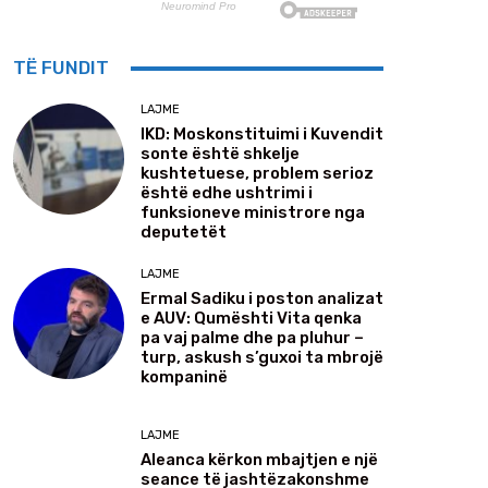
TË FUNDIT
LAJME
IKD: Moskonstituimi i Kuvendit
sonte është shkelje
kushtetuese, problem serioz
është edhe ushtrimi i
funksioneve ministrore nga
deputetët
LAJME
Ermal Sadiku i poston analizat
e AUV: Qumështi Vita qenka
pa vaj palme dhe pa pluhur –
turp, askush s’guxoi ta mbrojë
kompaninë
LAJME
Aleanca kërkon mbajtjen e një
seance të jashtëzakonshme