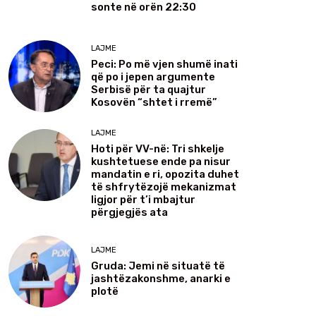
sonte në orën 22:30
LAJME
Peci: Po më vjen shumë inati
që po i jepen argumente
Serbisë për ta quajtur
Kosovën “shtet i rremë”
LAJME
Hoti për VV-në: Tri shkelje
kushtetuese ende pa nisur
mandatin e ri, opozita duhet
të shfrytëzojë mekanizmat
ligjor për t’i mbajtur
përgjegjës ata
LAJME
Gruda: Jemi në situatë të
jashtëzakonshme, anarki e
plotë