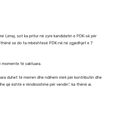
ir Limaj, sot ka pritur në zyre kandidatin e PDK-së për
ka thënë se do ta mbështesë PDK-në në zgjedhjet e 7
në momente të caktuara.
ara duhet të merren dhe ndihem mirë për kontributin dhe
he që është e rëndësishme për vendin”, ka thënë ai.