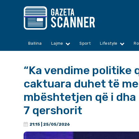
Ballina
Lajme
Sport
Lifestyle
Ro
“Ka vendime politike
caktuara duhet të mer
mbështetjen që i dha 
7 qershorit
21:15 | 25/05/2026