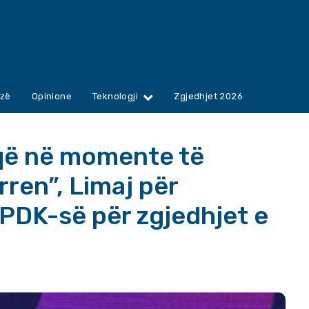
zë
Opinione
Teknologji
Zgjedhjet 2026
 që në momente të
ren”, Limaj për
PDK-së për zgjedhjet e