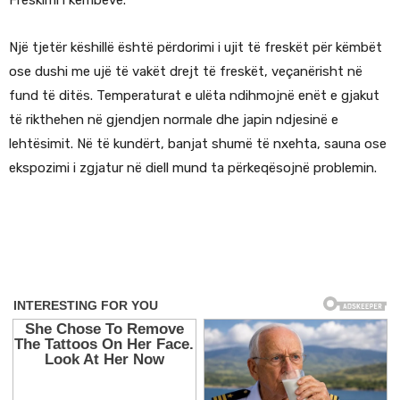
Freskimi i këmbëve.
Një tjetër këshillë është përdorimi i ujit të freskët për këmbët
ose dushi me ujë të vakët drejt të freskët, veçanërisht në
fund të ditës. Temperaturat e ulëta ndihmojnë enët e gjakut
të rikthehen në gjendjen normale dhe japin ndjesinë e
lehtësimit. Në të kundërt, banjat shumë të nxehta, sauna ose
ekspozimi i zgjatur në diell mund ta përkeqësojnë problemin.