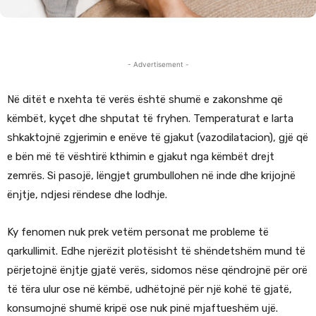
- Advertisement -
Në ditët e nxehta të verës është shumë e zakonshme që
këmbët, kyçet dhe shputat të fryhen. Temperaturat e larta
shkaktojnë zgjerimin e enëve të gjakut (vazodilatacion), gjë që
e bën më të vështirë kthimin e gjakut nga këmbët drejt
zemrës. Si pasojë, lëngjet grumbullohen në inde dhe krijojnë
ënjtje, ndjesi rëndese dhe lodhje.
Ky fenomen nuk prek vetëm personat me probleme të
qarkullimit. Edhe njerëzit plotësisht të shëndetshëm mund të
përjetojnë ënjtje gjatë verës, sidomos nëse qëndrojnë për orë
të tëra ulur ose në këmbë, udhëtojnë për një kohë të gjatë,
konsumojnë shumë kripë ose nuk pinë mjaftueshëm ujë.