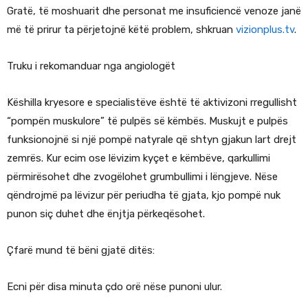
Gratë, të moshuarit dhe personat me insuficiencë venoze janë
më të prirur ta përjetojnë këtë problem, shkruan
vizionplus.tv
.
Truku i rekomanduar nga angiologët
Këshilla kryesore e specialistëve është të aktivizoni rregullisht
“pompën muskulore” të pulpës së këmbës. Muskujt e pulpës
funksionojnë si një pompë natyrale që shtyn gjakun lart drejt
zemrës. Kur ecim ose lëvizim kyçet e këmbëve, qarkullimi
përmirësohet dhe zvogëlohet grumbullimi i lëngjeve. Nëse
qëndrojmë pa lëvizur për periudha të gjata, kjo pompë nuk
punon siç duhet dhe ënjtja përkeqësohet.
Çfarë mund të bëni gjatë ditës:
Ecni për disa minuta çdo orë nëse punoni ulur.