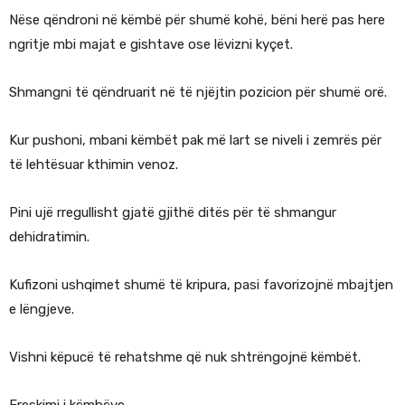
Nëse qëndroni në këmbë për shumë kohë, bëni herë pas here
ngritje mbi majat e gishtave ose lëvizni kyçet.
Shmangni të qëndruarit në të njëjtin pozicion për shumë orë.
Kur pushoni, mbani këmbët pak më lart se niveli i zemrës për
të lehtësuar kthimin venoz.
Pini ujë rregullisht gjatë gjithë ditës për të shmangur
dehidratimin.
Kufizoni ushqimet shumë të kripura, pasi favorizojnë mbajtjen
e lëngjeve.
Vishni këpucë të rehatshme që nuk shtrëngojnë këmbët.