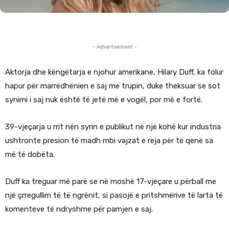
- Advertisement -
Aktorja dhe këngëtarja e njohur amerikane, Hilary Duff, ka folur
hapur për marrëdhënien e saj me trupin, duke theksuar se sot
synimi i saj nuk është të jetë më e vogël, por më e fortë.
39-vjeçarja u rrit nën syrin e publikut në një kohë kur industria
ushtronte presion të madh mbi vajzat e reja për të qenë sa
më të dobëta.
Duff ka treguar më parë se në moshë 17-vjeçare u përball me
një çrregullim të të ngrënit, si pasojë e pritshmërive të larta të
komenteve të ndryshme për pamjen e saj.