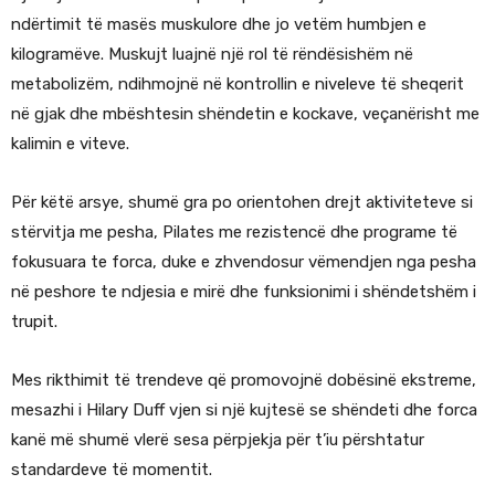
ndërtimit të masës muskulore dhe jo vetëm humbjen e
kilogramëve. Muskujt luajnë një rol të rëndësishëm në
metabolizëm, ndihmojnë në kontrollin e niveleve të sheqerit
në gjak dhe mbështesin shëndetin e kockave, veçanërisht me
kalimin e viteve.
Për këtë arsye, shumë gra po orientohen drejt aktiviteteve si
stërvitja me pesha, Pilates me rezistencë dhe programe të
fokusuara te forca, duke e zhvendosur vëmendjen nga pesha
në peshore te ndjesia e mirë dhe funksionimi i shëndetshëm i
trupit.
Mes rikthimit të trendeve që promovojnë dobësinë ekstreme,
mesazhi i Hilary Duff vjen si një kujtesë se shëndeti dhe forca
kanë më shumë vlerë sesa përpjekja për t’iu përshtatur
standardeve të momentit.