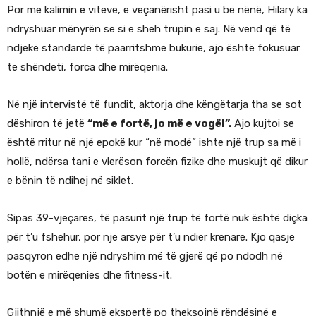
Por me kalimin e viteve, e veçanërisht pasi u bë nënë, Hilary ka
ndryshuar mënyrën se si e sheh trupin e saj. Në vend që të
ndjekë standarde të paarritshme bukurie, ajo është fokusuar
te shëndeti, forca dhe mirëqenia.
Në një intervistë të fundit, aktorja dhe këngëtarja tha se sot
dëshiron të jetë
“më e fortë, jo më e vogël”.
Ajo kujtoi se
është rritur në një epokë kur “në modë” ishte një trup sa më i
hollë, ndërsa tani e vlerëson forcën fizike dhe muskujt që dikur
e bënin të ndihej në siklet.
Sipas 39-vjeçares, të pasurit një trup të fortë nuk është diçka
për t’u fshehur, por një arsye për t’u ndier krenare. Kjo qasje
pasqyron edhe një ndryshim më të gjerë që po ndodh në
botën e mirëqenies dhe fitness-it.
Gjithnjë e më shumë ekspertë po theksojnë rëndësinë e