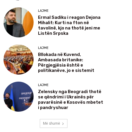
LAJME
Ermal Sadiku i reagon Dejona
Mihalit: Kurti na fton në
tavolinë, kjo na thotë jeni me
Listën Srpska
LAJME
Bllokada në Kuvend,
Ambasada britanike:
Përgjegjësia është e
politikanëve, jo e sistemit
LAJME
Zelensky nga Beogradi thotë
se qëndrimi i Ukrainës për
pavarësinë e Kosovës mbetet
i pandryshuar
Më shumë