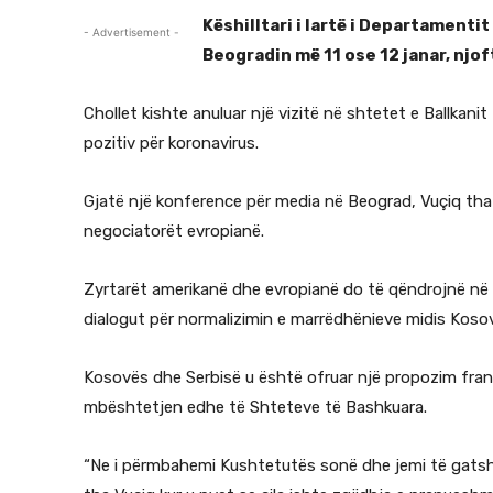
Këshilltari i lartë i Departamentit
- Advertisement -
Beogradin më 11 ose 12 janar, njof
Chollet kishte anuluar një vizitë në shtetet e Ballkani
pozitiv për koronavirus.
Gjatë një konference për media në Beograd, Vuçiq tha 
negociatorët evropianë.
Zyrtarët amerikanë dhe evropianë do të qëndrojnë në 
dialogut për normalizimin e marrëdhënieve midis Koso
Kosovës dhe Serbisë u është ofruar një propozim fra
mbështetjen edhe të Shteteve të Bashkuara.
“Ne i përmbahemi Kushtetutës sonë dhe jemi të gatsh