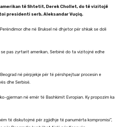
 amerikan të Shtetit, Derek Chollet, do të vizitojë
toi presidenti serb, Aleksandar Vuçiq.
t Perëndimor dhe në Bruksel në dhjetor për shkak se doli
se pas zyrtarit amerikan, Serbinë do ta vizitojnë edhe
Beograd në përpjekje për të përshpejtuar procesin e
vës dhe Serbisë.
nko-gjerman në emër të Bashkimit Evropian. Ky propozim ka
ëm të diskutojmë për zgjidhje të panumërta kompromisi”,