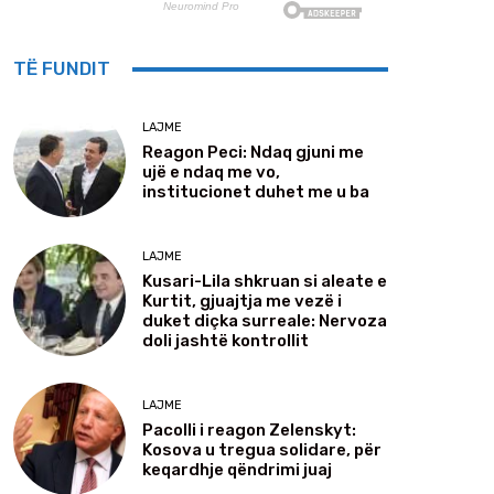
TË FUNDIT
LAJME
Reagon Peci: Ndaq gjuni me
ujë e ndaq me vo,
institucionet duhet me u ba
LAJME
Kusari-Lila shkruan si aleate e
Kurtit, gjuajtja me vezë i
duket diçka surreale: Nervoza
doli jashtë kontrollit
LAJME
Pacolli i reagon Zelenskyt:
Kosova u tregua solidare, për
keqardhje qëndrimi juaj