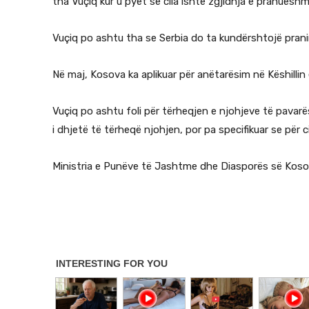
tha Vuçiq kur u pyet se cila ishte zgjidhja e pranuesh
Vuçiq po ashtu tha se Serbia do ta kundërshtojë prani
Në maj, Kosova ka aplikuar për anëtarësim në Këshillin
Vuçiq po ashtu foli për tërheqjen e njohjeve të pavarë
i dhjetë të tërheqë njohjen, por pa specifikuar se për ci
Ministria e Punëve të Jashtme dhe Diasporës së Kosov