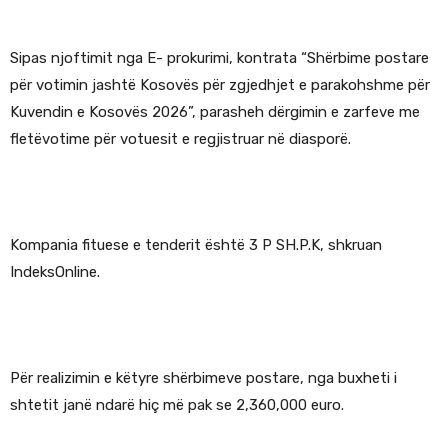
Sipas njoftimit nga E- prokurimi, kontrata “Shërbime postare
për votimin jashtë Kosovës për zgjedhjet e parakohshme për
Kuvendin e Kosovës 2026”, parasheh dërgimin e zarfeve me
fletëvotime për votuesit e regjistruar në diasporë.
Kompania fituese e tenderit është 3 P SH.P.K, shkruan
IndeksOnline.
Për realizimin e këtyre shërbimeve postare, nga buxheti i
shtetit janë ndarë hiç më pak se 2,360,000 euro.