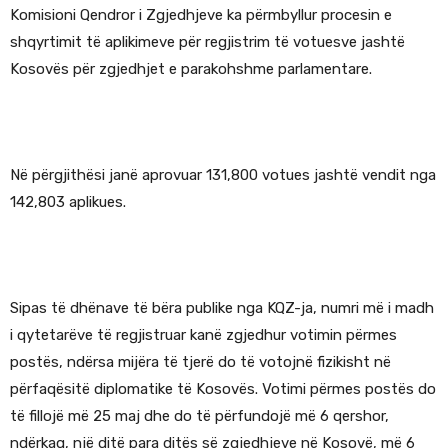
Komisioni Qendror i Zgjedhjeve ka përmbyllur procesin e
shqyrtimit të aplikimeve për regjistrim të votuesve jashtë
Kosovës për zgjedhjet e parakohshme parlamentare.
Në përgjithësi janë aprovuar 131,800 votues jashtë vendit nga
142,803 aplikues.
Sipas të dhënave të bëra publike nga KQZ-ja, numri më i madh
i qytetarëve të regjistruar kanë zgjedhur votimin përmes
postës, ndërsa mijëra të tjerë do të votojnë fizikisht në
përfaqësitë diplomatike të Kosovës. Votimi përmes postës do
të fillojë më 25 maj dhe do të përfundojë më 6 qershor,
ndërkaq, një ditë para ditës së zgjedhjeve në Kosovë, më 6