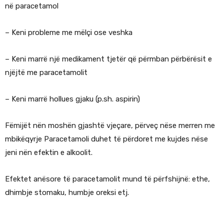
në paracetamol
– Keni probleme me mëlçi ose veshka
– Keni marrë një medikament tjetër që përmban përbërësit e
njëjtë me paracetamolit
– Keni marrë hollues gjaku (p.sh. aspirin)
Fëmijët nën moshën gjashtë vjeçare, përveç nëse merren me
mbikëqyrje Paracetamoli duhet të përdoret me kujdes nëse
jeni nën efektin e alkoolit.
Efektet anësore të paracetamolit mund të përfshijnë: ethe,
dhimbje stomaku, humbje oreksi etj.