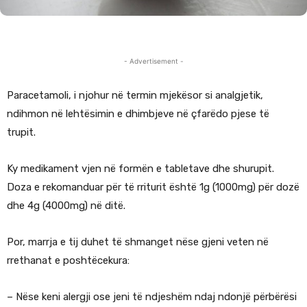
- Advertisement -
Paracetamoli, i njohur në termin mjekësor si analgjetik,
ndihmon në lehtësimin e dhimbjeve në çfarëdo pjese të
trupit.
Ky medikament vjen në formën e tabletave dhe shurupit.
Doza e rekomanduar për të rriturit është 1g (1000mg) për dozë
dhe 4g (4000mg) në ditë.
Por, marrja e tij duhet të shmanget nëse gjeni veten në
rrethanat e poshtëcekura:
– Nëse keni alergji ose jeni të ndjeshëm ndaj ndonjë përbërësi