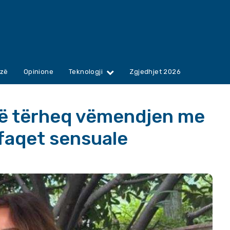
zë
Opinione
Teknologji
Zgjedhjet 2026
së tërheq vëmendjen me
hfaqet sensuale