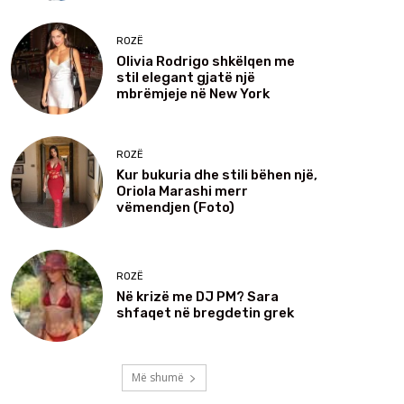
ROZË
Olivia Rodrigo shkëlqen me
stil elegant gjatë një
mbrëmjeje në New York
ROZË
Kur bukuria dhe stili bëhen një,
Oriola Marashi merr
vëmendjen (Foto)
ROZË
Në krizë me DJ PM? Sara
shfaqet në bregdetin grek
Më shumë