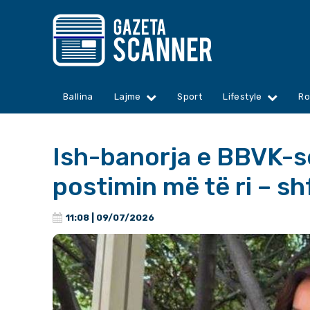
Ballina
Lajme
Sport
Lifestyle
Ro
Ish-banorja e BBVK-
postimin më të ri – s
11:08 | 09/07/2026