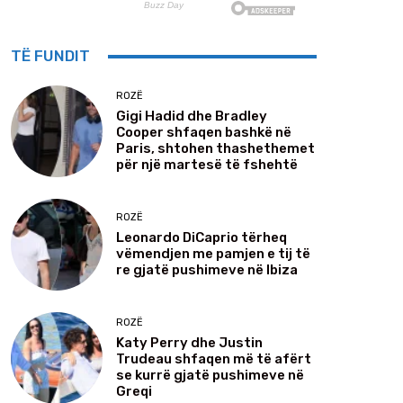
TË FUNDIT
ROZË
Gigi Hadid dhe Bradley
Cooper shfaqen bashkë në
Paris, shtohen thashethemet
për një martesë të fshehtë
ROZË
Leonardo DiCaprio tërheq
vëmendjen me pamjen e tij të
re gjatë pushimeve në Ibiza
ROZË
Katy Perry dhe Justin
Trudeau shfaqen më të afërt
se kurrë gjatë pushimeve në
Greqi