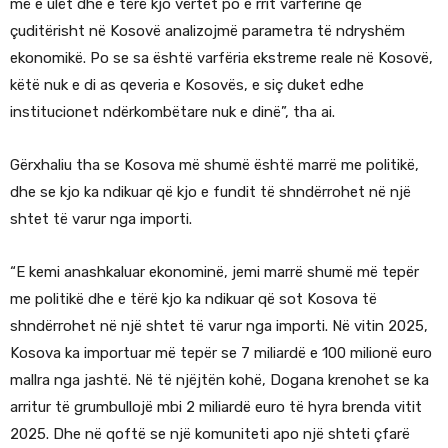
më e ulët dhe e tërë kjo vërtet po e rrit varfërinë që
çuditërisht në Kosovë analizojmë parametra të ndryshëm
ekonomikë. Po se sa është varfëria ekstreme reale në Kosovë,
këtë nuk e di as qeveria e Kosovës, e siç duket edhe
institucionet ndërkombëtare nuk e dinë”, tha ai.
Gërxhaliu tha se Kosova më shumë është marrë me politikë,
dhe se kjo ka ndikuar që kjo e fundit të shndërrohet në një
shtet të varur nga importi.
“E kemi anashkaluar ekonominë, jemi marrë shumë më tepër
me politikë dhe e tërë kjo ka ndikuar që sot Kosova të
shndërrohet në një shtet të varur nga importi. Në vitin 2025,
Kosova ka importuar më tepër se 7 miliardë e 100 milionë euro
mallra nga jashtë. Në të njëjtën kohë, Dogana krenohet se ka
arritur të grumbullojë mbi 2 miliardë euro të hyra brenda vitit
2025. Dhe në qoftë se një komuniteti apo një shteti çfarë