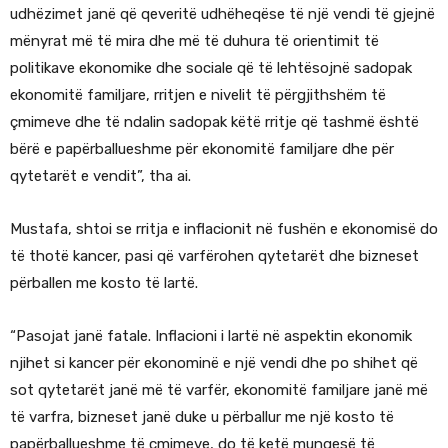
udhëzimet janë që qeveritë udhëheqëse të një vendi të gjejnë
mënyrat më të mira dhe më të duhura të orientimit të
politikave ekonomike dhe sociale që të lehtësojnë sadopak
ekonomitë familjare, rritjen e nivelit të përgjithshëm të
çmimeve dhe të ndalin sadopak këtë rritje që tashmë është
bërë e papërballueshme për ekonomitë familjare dhe për
qytetarët e vendit”, tha ai.
Mustafa, shtoi se rritja e inflacionit në fushën e ekonomisë do
të thotë kancer, pasi që varfërohen qytetarët dhe bizneset
përballen me kosto të lartë.
“Pasojat janë fatale. Inflacioni i lartë në aspektin ekonomik
njihet si kancer për ekonominë e një vendi dhe po shihet që
sot qytetarët janë më të varfër, ekonomitë familjare janë më
të varfra, bizneset janë duke u përballur me një kosto të
papërballueshme të çmimeve, do të ketë mungesë të