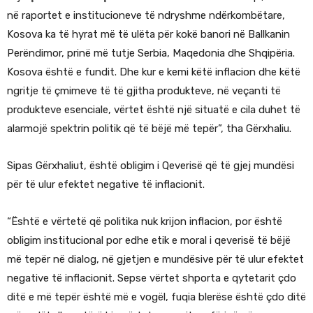
në raportet e institucioneve të ndryshme ndërkombëtare,
Kosova ka të hyrat më të ulëta për kokë banori në Ballkanin
Perëndimor, prinë më tutje Serbia, Maqedonia dhe Shqipëria.
Kosova është e fundit. Dhe kur e kemi këtë inflacion dhe këtë
ngritje të çmimeve të të gjitha produkteve, në veçanti të
produkteve esenciale, vërtet është një situatë e cila duhet të
alarmojë spektrin politik që të bëjë më tepër”, tha Gërxhaliu.
Sipas Gërxhaliut, është obligim i Qeverisë që të gjej mundësi
për të ulur efektet negative të inflacionit.
“Është e vërtetë që politika nuk krijon inflacion, por është
obligim institucional por edhe etik e moral i qeverisë të bëjë
më tepër në dialog, në gjetjen e mundësive për të ulur efektet
negative të inflacionit. Sepse vërtet shporta e qytetarit çdo
ditë e më tepër është më e vogël, fuqia blerëse është çdo ditë