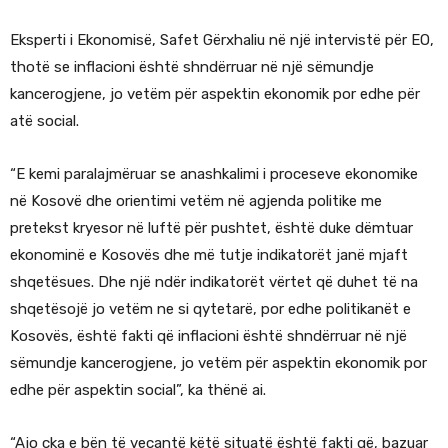
Eksperti i Ekonomisë, Safet Gërxhaliu në një intervistë për EO,
thotë se inflacioni është shndërruar në një sëmundje
kancerogjene, jo vetëm për aspektin ekonomik por edhe për
atë social.
“E kemi paralajmëruar se anashkalimi i proceseve ekonomike
në Kosovë dhe orientimi vetëm në agjenda politike me
pretekst kryesor në luftë për pushtet, është duke dëmtuar
ekonominë e Kosovës dhe më tutje indikatorët janë mjaft
shqetësues. Dhe një ndër indikatorët vërtet që duhet të na
shqetësojë jo vetëm ne si qytetarë, por edhe politikanët e
Kosovës, është fakti që inflacioni është shndërruar në një
sëmundje kancerogjene, jo vetëm për aspektin ekonomik por
edhe për aspektin social”, ka thënë ai.
“Ajo çka e bën të veçantë këtë situatë është fakti që, bazuar