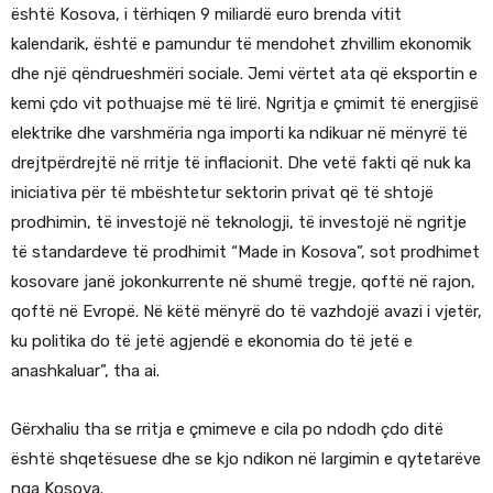
është Kosova, i tërhiqen 9 miliardë euro brenda vitit
kalendarik, është e pamundur të mendohet zhvillim ekonomik
dhe një qëndrueshmëri sociale. Jemi vërtet ata që eksportin e
kemi çdo vit pothuajse më të lirë. Ngritja e çmimit të energjisë
elektrike dhe varshmëria nga importi ka ndikuar në mënyrë të
drejtpërdrejtë në rritje të inflacionit. Dhe vetë fakti që nuk ka
iniciativa për të mbështetur sektorin privat që të shtojë
prodhimin, të investojë në teknologji, të investojë në ngritje
të standardeve të prodhimit “Made in Kosova”, sot prodhimet
kosovare janë jokonkurrente në shumë tregje, qoftë në rajon,
qoftë në Evropë. Në këtë mënyrë do të vazhdojë avazi i vjetër,
ku politika do të jetë agjendë e ekonomia do të jetë e
anashkaluar”, tha ai.
Gërxhaliu tha se rritja e çmimeve e cila po ndodh çdo ditë
është shqetësuese dhe se kjo ndikon në largimin e qytetarëve
nga Kosova.