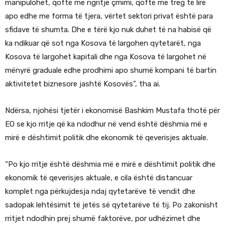
manipulohet, qoftë me ngritje çmimi, qoftë me treg të lirë
apo edhe me forma të tjera, vërtet sektori privat është para
sfidave të shumta. Dhe e tërë kjo nuk duhet të na habisë që
ka ndikuar që sot nga Kosova të largohen qytetarët, nga
Kosova të largohet kapitali dhe nga Kosova të largohet në
mënyrë graduale edhe prodhimi apo shumë kompani të bartin
aktivitetet biznesore jashtë Kosovës”, tha ai.
Ndërsa, njohësi tjetër i ekonomisë Bashkim Mustafa thotë për
EO se kjo rritje që ka ndodhur në vend është dëshmia më e
mirë e dështimit politik dhe ekonomik të qeverisjes aktuale.
“Po kjo rritje është dëshmia më e mirë e dështimit politik dhe
ekonomik të qeverisjes aktuale, e cila është distancuar
komplet nga përkujdesja ndaj qytetarëve të vendit dhe
sadopak lehtësimit të jetës së qytetarëve të tij. Po zakonisht
rritjet ndodhin prej shumë faktorëve, por udhëzimet dhe