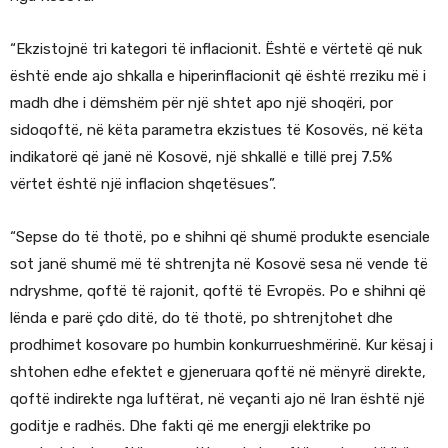
“Ekzistojnë tri kategori të inflacionit. Është e vërtetë që nuk
është ende ajo shkalla e hiperinflacionit që është rreziku më i
madh dhe i dëmshëm për një shtet apo një shoqëri, por
sidoqoftë, në këta parametra ekzistues të Kosovës, në këta
indikatorë që janë në Kosovë, një shkallë e tillë prej 7.5%
vërtet është një inflacion shqetësues”.
“Sepse do të thotë, po e shihni që shumë produkte esenciale
sot janë shumë më të shtrenjta në Kosovë sesa në vende të
ndryshme, qoftë të rajonit, qoftë të Evropës. Po e shihni që
lënda e parë çdo ditë, do të thotë, po shtrenjtohet dhe
prodhimet kosovare po humbin konkurrueshmërinë. Kur kësaj i
shtohen edhe efektet e gjeneruara qoftë në mënyrë direkte,
qoftë indirekte nga luftërat, në veçanti ajo në Iran është një
goditje e radhës. Dhe fakti që me energji elektrike po