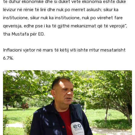
të duhur ekonomike dhe si duket vetë ekonomia është duke
lëvizur në rënie të lirë dhe nuk po merret askush; sikur ka
institucione, sikur nuk ka institucione, nuk po vërehet fare
qeverisja, edhe pse i ka të gjithë mekanizmat që të veprojë”,
tha Mustafa për EO.
Inflacioni vjetor në mars të këtij viti ishte rritur mesatarisht
6.7%.