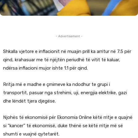
- Advertisement -
Shkalla vjetore e inflacionit në muajin prill ka arritur në 7.5 për
qind, krahasuar me të njëjtën periudhë të vitit të kaluar,
ndërsa inflacioni mujor ishte 1.1 për qind.
Rritja më e madhe e çmimeve ka ndodhur te grupi i
transportit, pasuar nga strehimi, uji, energjia elektrike, gazi
dhe lëndët tjera djegëse.
Njohës të ekonomisë për Ekonomia Online këtë rritje e quajnë
si “kancer” të ekonomisë, duke thënë se këtë rritje më së
shumti e vuajnë qytetarët.