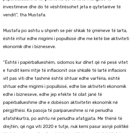
investimeve dhe do të vështirësohet jeta e qytetarëve të
vendit”, tha Mustafa.
Mustafa po ashtu u shpreh se për shkak të çmimeve të larta,
është rritur edhe migrimi i popullsisë dhe me këtë bie aktiviteti
ekonomik dhe i bizneseve.
“Është i papërballueshëm, sidomos kur dihet që në pesë vitet
e fundit kemi rritje të inflacionit ose shkallë të lartë inflacioni
vit pas viti dhe tashmë është shtuar edhe varfëria, është
shtuar edhe migrimi i popullsisë, edhe bie aktiviteti ekonomik
edhe i bizneseve, edhe jep efekte të cilat janë të
papërballueshme dhe e dobëson aktivitetin ekonomik në
përgjithësi. Ka pasoja të pariparueshme si në periudha
afatshkurtra, po ashtu në periudha afatgjata. Me thënë të
drejtën, që nga viti 2020 e tutje, nuk kemi pasur asnjë politikë