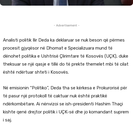
- Advertisement -
Analisti politik Ilir Deda ka deklaruar se nuk beson që përmes
procesit gjyqësor në Dhomat e Specializuara mund të
dënohet politika e Ushtrisë Çlirimtare të Kosovës (UÇK), duke
theksuar se një qasje e tillë do të prekte themelet mbi të cilat
është ndërtuar shteti i Kosovës.
Në emisionin “Politiko”, Deda tha se kërkesa e Prokurorisë për
të pasur një protokoll të caktuar nuk është praktikë
ndërkombëtare. Ai nënvizoi se ish-presidenti Hashim Thaçi
kishte qenë drejtor politik i UÇK-së dhe jo komandant suprem
i saj.