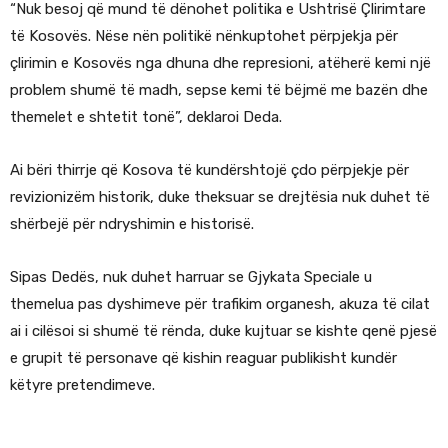
“Nuk besoj që mund të dënohet politika e Ushtrisë Çlirimtare
të Kosovës. Nëse nën politikë nënkuptohet përpjekja për
çlirimin e Kosovës nga dhuna dhe represioni, atëherë kemi një
problem shumë të madh, sepse kemi të bëjmë me bazën dhe
themelet e shtetit tonë”, deklaroi Deda.
Ai bëri thirrje që Kosova të kundërshtojë çdo përpjekje për
revizionizëm historik, duke theksuar se drejtësia nuk duhet të
shërbejë për ndryshimin e historisë.
Sipas Dedës, nuk duhet harruar se Gjykata Speciale u
themelua pas dyshimeve për trafikim organesh, akuza të cilat
ai i cilësoi si shumë të rënda, duke kujtuar se kishte qenë pjesë
e grupit të personave që kishin reaguar publikisht kundër
këtyre pretendimeve.