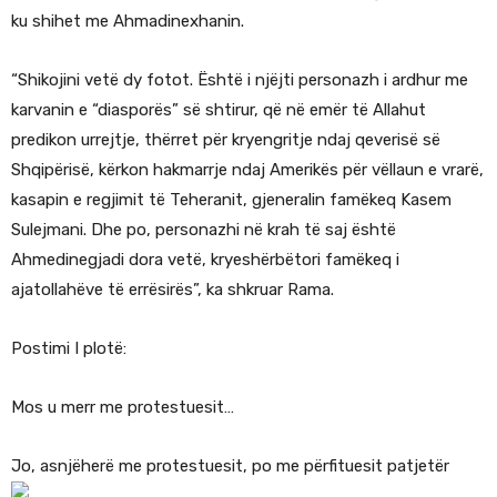
ku shihet me Ahmadinexhanin.
“Shikojini vetë dy fotot. Është i njëjti personazh i ardhur me
karvanin e “diasporës” së shtirur, që në emër të Allahut
predikon urrejtje, thërret për kryengritje ndaj qeverisë së
Shqipërisë, kërkon hakmarrje ndaj Amerikës për vëllaun e vrarë,
kasapin e regjimit të Teheranit, gjeneralin famëkeq Kasem
Sulejmani. Dhe po, personazhi në krah të saj është
Ahmedinegjadi dora vetë, kryeshërbëtori famëkeq i
ajatollahëve të errësirës”, ka shkruar Rama.
Postimi I plotë:
Mos u merr me protestuesit…
Jo, asnjëherë me protestuesit, po me përfituesit patjetër