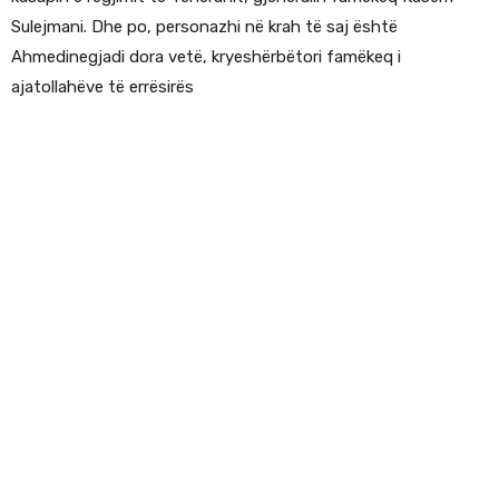
Sulejmani. Dhe po, personazhi në krah të saj është
Ahmedinegjadi dora vetë, kryeshërbëtori famëkeq i
ajatollahëve të errësirës