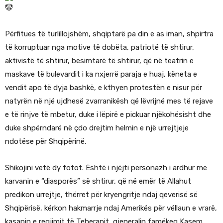
Përfitues të turlillojshëm, shqiptarë pa din e as iman, shpirtra
të korruptuar nga motive të dobëta, patriotë të shtirur,
aktivistë të shtirur, besimtarë të shtirur, që në teatrin e
maskave të bulevardit i ka nxjerrë paraja e huaj, këneta e
vendit apo të dyja bashkë, e kthyen protestën e nisur për
natyrën në një ujdhesë zvarranikësh që lëvrijnë mes të rejave
e të rinjve të mbetur, duke i lëpirë e pickuar njëkohësisht dhe
duke shpërndarë në çdo drejtim helmin e një urrejtjeje
ndotëse për Shqipërinë.
Shikojini vetë dy fotot. Është i njëjti personazh i ardhur me
karvanin e “diasporës” së shtirur, që në emër të Allahut
predikon urrejtje, thërret për kryengritje ndaj qeverisë së
Shqipërisë, kërkon hakmarrje ndaj Amerikës për vëllaun e vrarë,
kasapin e regjimit të Teheranit, gjeneralin famëkeq Kasem