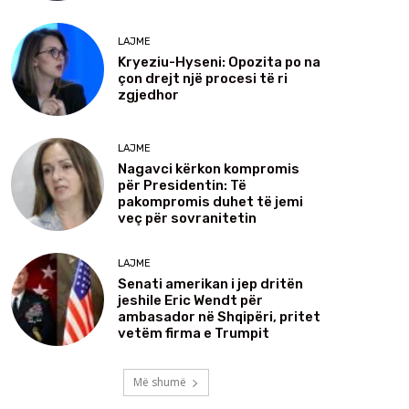
LAJME
Kryeziu-Hyseni: Opozita po na
çon drejt një procesi të ri
zgjedhor
LAJME
Nagavci kërkon kompromis
për Presidentin: Të
pakompromis duhet të jemi
veç për sovranitetin
LAJME
Senati amerikan i jep dritën
jeshile Eric Wendt për
ambasador në Shqipëri, pritet
vetëm firma e Trumpit
Më shumë