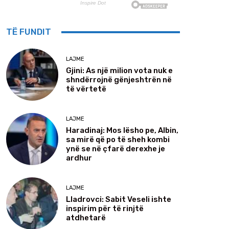
TË FUNDIT
LAJME
Gjini: As një milion vota nuk e
shndërrojnë gënjeshtrën në
të vërtetë
LAJME
Haradinaj: Mos lësho pe, Albin,
sa mirë që po të sheh kombi
ynë se në çfarë derexhe je
ardhur
LAJME
Lladrovci: Sabit Veseli ishte
inspirim për të rinjtë
atdhetarë