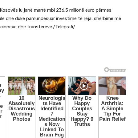
 Kosovës iu janë marrë mbi 236.5 milionë euro përmes
kale dhe duke pamundësuar investime të reja, shërbime më
cioneve dhe transfereve./Telegrafi/