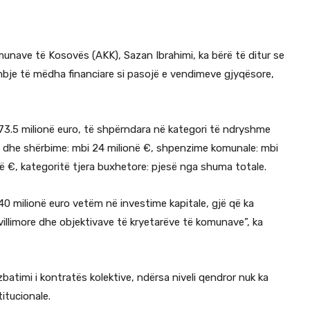
omunave të Kosovës (AKK), Sazan Ibrahimi, ka bërë të ditur se
bje të mëdha financiare si pasojë e vendimeve gjyqësore,
 73.5 milionë euro, të shpërndara në kategori të ndryshme
ra dhe shërbime: mbi 24 milionë €, shpenzime komunale: mbi
ë €, kategoritë tjera buxhetore: pjesë nga shuma totale.
 milionë euro vetëm në investime kapitale, gjë që ka
villimore dhe objektivave të kryetarëve të komunave”, ka
atimi i kontratës kolektive, ndërsa niveli qendror nuk ka
itucionale.