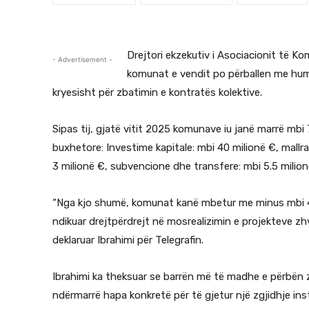
Drejtori ekzekutiv i Asociacionit të K
- Advertisement -
komunat e vendit po përballen me hum
kryesisht për zbatimin e kontratës kolektive.
Sipas tij, gjatë vitit 2025 komunave iu janë marrë mbi
buxhetore: Investime kapitale: mbi 40 milionë €, mall
3 milionë €, subvencione dhe transfere: mbi 5.5 milion
“Nga kjo shumë, komunat kanë mbetur me minus mbi 40
ndikuar drejtpërdrejt në mosrealizimin e projekteve zh
deklaruar Ibrahimi për Telegrafin.
Ibrahimi ka theksuar se barrën më të madhe e përbën zb
ndërmarrë hapa konkretë për të gjetur një zgjidhje inst