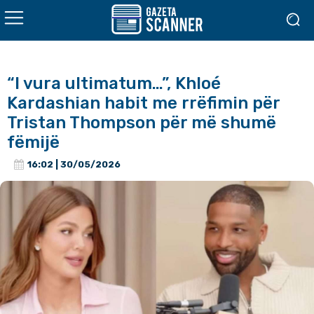
“I vura ultimatum…”, Khloé
Kardashian habit me rrëfimin për
Tristan Thompson për më shumë
fëmijë
16:02 | 30/05/2026