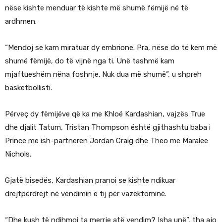
nëse kishte menduar të kishte më shumë fëmijë në të
ardhmen.
“Mendoj se kam miratuar dy embrione. Pra, nëse do të kem më
shumë fëmijë, do të vijnë nga ti. Unë tashmë kam
mjaftueshëm nëna foshnje. Nuk dua më shumë”, u shpreh
basketbollisti.
Përveç dy fëmijëve që ka me Khloé Kardashian, vajzës True
dhe djalit Tatum, Tristan Thompson është gjithashtu baba i
Prince me ish-partneren Jordan Craig dhe Theo me Maralee
Nichols.
Gjatë bisedës, Kardashian pranoi se kishte ndikuar
drejtpërdrejt në vendimin e tij për vazektominë.
“Dhe kush të ndihmoi ta merrje atë vendim? Isha unë”, tha ajo