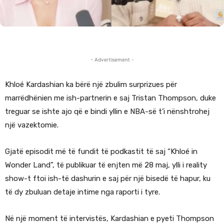
- Advertisement -
Khloé Kardashian ka bërë një zbulim surprizues për
marrëdhënien me ish-partnerin e saj Tristan Thompson, duke
treguar se ishte ajo që e bindi yllin e NBA-së t’i nënshtrohej
një vazektomie.
Gjatë episodit më të fundit të podkastit të saj “Khloé in
Wonder Land”, të publikuar të enjten më 28 maj, ylli i reality
show-t ftoi ish-të dashurin e saj për një bisedë të hapur, ku
të dy zbuluan detaje intime nga raporti i tyre.
Në një moment të intervistës, Kardashian e pyeti Thompson