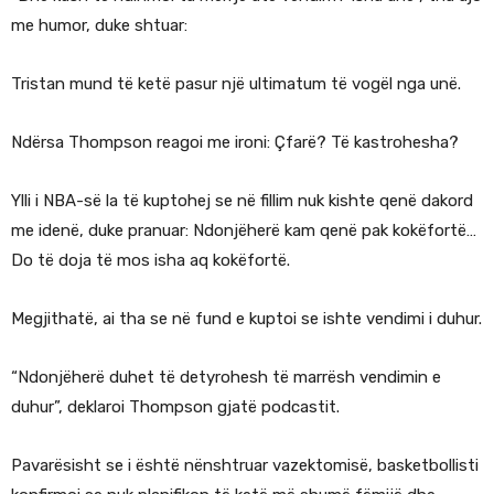
me humor, duke shtuar:
Tristan mund të ketë pasur një ultimatum të vogël nga unë.
Ndërsa Thompson reagoi me ironi: Çfarë? Të kastrohesha?
Ylli i NBA-së la të kuptohej se në fillim nuk kishte qenë dakord
me idenë, duke pranuar: Ndonjëherë kam qenë pak kokëfortë…
Do të doja të mos isha aq kokëfortë.
Megjithatë, ai tha se në fund e kuptoi se ishte vendimi i duhur.
“Ndonjëherë duhet të detyrohesh të marrësh vendimin e
duhur”, deklaroi Thompson gjatë podcastit.
Pavarësisht se i është nënshtruar vazektomisë, basketbollisti