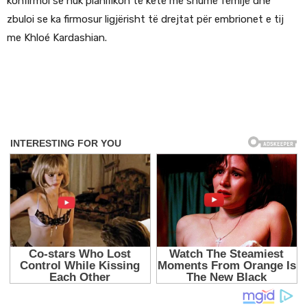
konfirmoi se nuk planifikon të ketë më shumë fëmijë dhe
zbuloi se ka firmosur ligjërisht të drejtat për embrionet e tij
me Khloé Kardashian.