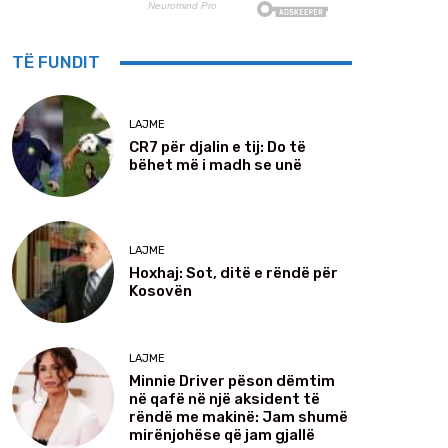
TË FUNDIT
LAJME
CR7 për djalin e tij: Do të
bëhet më i madh se unë
LAJME
Hoxhaj: Sot, ditë e rëndë për
Kosovën
LAJME
Minnie Driver pëson dëmtim
në qafë në një aksident të
rëndë me makinë: Jam shumë
mirënjohëse që jam gjallë