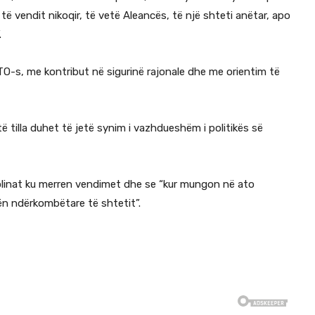
ë vendit nikoqir, të vetë Aleancës, të një shteti anëtar, apo
.
O-s, me kontribut në sigurinë rajonale dhe me orientim të
ë tilla duhet të jetë synim i vazhdueshëm i politikës së
linat ku merren vendimet dhe se “kur mungon në ato
n ndërkombëtare të shtetit”.