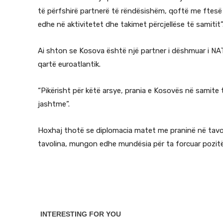
të përfshirë partnerë të rëndësishëm, qoftë me ftesë t
edhe në aktivitetet dhe takimet përcjellëse të samitit”
Ai shton se Kosova është një partner i dëshmuar i NAT
qartë euroatlantik.
“Pikërisht për këtë arsye, prania e Kosovës në samite t
jashtme”.
Hoxhaj thotë se diplomacia matet me praninë në tavo
tavolina, mungon edhe mundësia për ta forcuar pozitë