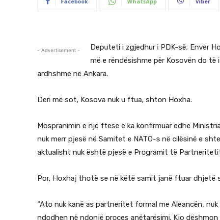
Facebook
WhatsApp
Viber
Deputeti i zgjedhur i PDK-së, Enver Ho
- Advertisement -
më e rëndësishme për Kosovën do të i
ardhshme në Ankara.
Deri më sot, Kosova nuk u ftua, shton Hoxha.
Mospranimin e një ftese e ka konfirmuar edhe Ministr
nuk merr pjesë në Samitet e NATO-s në cilësinë e shte
aktualisht nuk është pjesë e Programit të Partneriteti
Por, Hoxhaj thotë se në këtë samit janë ftuar dhjetë
“Ato nuk kanë as partneritet formal me Aleancën, nuk 
ndodhen në ndonjë proces anëtarësimi. Kjo dëshmon se