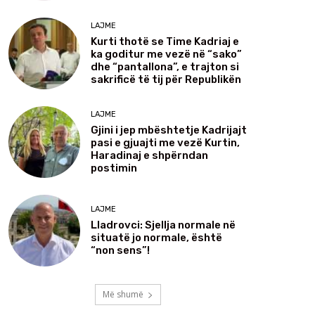
LAJME
Kurti thotë se Time Kadriaj e
ka goditur me vezë në “sako”
dhe “pantallona”, e trajton si
sakrificë të tij për Republikën
LAJME
Gjini i jep mbështetje Kadrijajt
pasi e gjuajti me vezë Kurtin,
Haradinaj e shpërndan
postimin
LAJME
Lladrovci: Sjellja normale në
situatë jo normale, është
“non sens”!
Më shumë