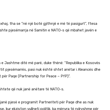
xhaj, tha se “në një botë gjithnjë e më të pasigurt”, ftesa
shte pjesëmarrja në Samitin e NATO-s që mbahet javën e
ia e Jashtme ditë më parë, duke thënë: “Republika e Kosovës
tit pjesëmarrës, pasi nuk është shtet anëtar i Aleancës dhe
t për Paqe (Partnership for Peace – PfP)”.
 shtete që nuk janë anëtare të NATO-s.
janë pjesë e programit Partneriteti për Paqe dhe as nuk
, kur ekziston vullneti politik, ka mënyra të ndryshme për