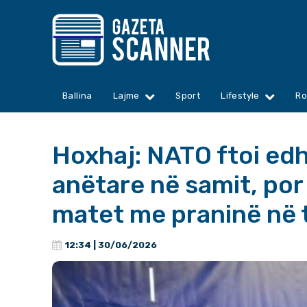
Ballina
Lajme
Sport
Lifestyle
Ro
Hoxhaj: NATO ftoi edh
anëtare në samit, por
matet me praninë në 
12:34 | 30/06/2026