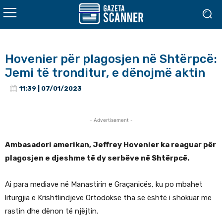
Hovenier për plagosjen në Shtërpcë:
Jemi të tronditur, e dënojmë aktin
11:39 | 07/01/2023
- Advertisement -
Ambasadori amerikan, Jeffrey Hovenier ka reaguar për
plagosjen e djeshme të dy serbëve në Shtërpcë.
Ai para mediave në Manastirin e Graçanicës, ku po mbahet
liturgjia e Krishtlindjeve Ortodokse tha se është i shokuar me
rastin dhe dënon të njëjtin.