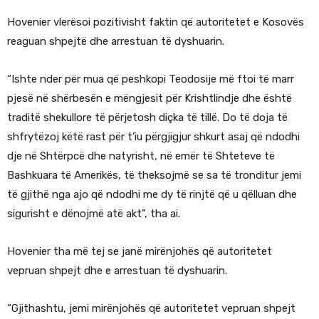
Hovenier vlerësoi pozitivisht faktin që autoritetet e Kosovës
reaguan shpejtë dhe arrestuan të dyshuarin.
“Ishte nder për mua që peshkopi Teodosije më ftoi të marr
pjesë në shërbesën e mëngjesit për Krishtlindje dhe është
traditë shekullore të përjetosh diçka të tillë. Do të doja të
shfrytëzoj këtë rast për t’iu përgjigjur shkurt asaj që ndodhi
dje në Shtërpcë dhe natyrisht, në emër të Shteteve të
Bashkuara të Amerikës, të theksojmë se sa të tronditur jemi
të gjithë nga ajo që ndodhi me dy të rinjtë që u qëlluan dhe
sigurisht e dënojmë atë akt”, tha ai.
Hovenier tha më tej se janë mirënjohës që autoritetet
vepruan shpejt dhe e arrestuan të dyshuarin.
“Gjithashtu, jemi mirënjohës që autoritetet vepruan shpejt