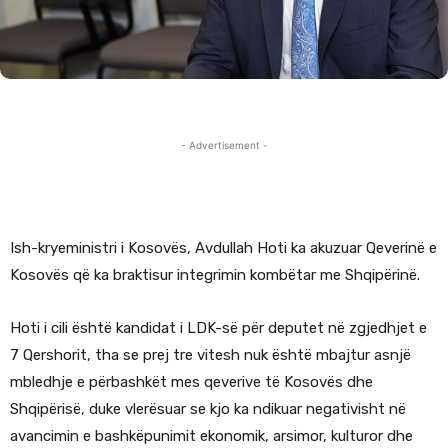
- Advertisement -
Ish-kryeministri i Kosovës, Avdullah Hoti ka akuzuar Qeverinë e
Kosovës që ka braktisur integrimin kombëtar me Shqipërinë.
Hoti i cili është kandidat i LDK-së për deputet në zgjedhjet e
7 Qershorit, tha se prej tre vitesh nuk është mbajtur asnjë
mbledhje e përbashkët mes qeverive të Kosovës dhe
Shqipërisë, duke vlerësuar se kjo ka ndikuar negativisht në
avancimin e bashkëpunimit ekonomik, arsimor, kulturor dhe