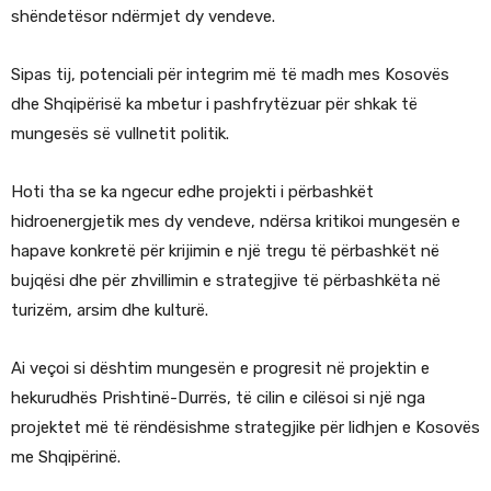
shëndetësor ndërmjet dy vendeve.
Sipas tij, potenciali për integrim më të madh mes Kosovës
dhe Shqipërisë ka mbetur i pashfrytëzuar për shkak të
mungesës së vullnetit politik.
Hoti tha se ka ngecur edhe projekti i përbashkët
hidroenergjetik mes dy vendeve, ndërsa kritikoi mungesën e
hapave konkretë për krijimin e një tregu të përbashkët në
bujqësi dhe për zhvillimin e strategjive të përbashkëta në
turizëm, arsim dhe kulturë.
Ai veçoi si dështim mungesën e progresit në projektin e
hekurudhës Prishtinë-Durrës, të cilin e cilësoi si një nga
projektet më të rëndësishme strategjike për lidhjen e Kosovës
me Shqipërinë.