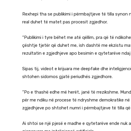
Rexhepi tha se publikimi i përmbajtjeve të tilla synon 
real duhet të matet pas procesit zgjedhor.
“Publikimi i tyre bëhet me atë qëllim, pra që të ndikoh
çështje tjetër që duhet me, ish dashtë me ekzistu ma
rezultatin e zgjedhjeve apo besimin e qytetarëve ndaj s
Sipas tij, videot e krijuara me deepfake dhe inteligjen
shtohen sidomos gjatë periudhës zgjedhore.
“Po e thashë edhe më herët, janë të rrezikshme. Mun
për me ndiku në procese të ndryshme demokratike në 
zgjedhjeve po shtohet numri i përmbajtjeve të tilla që 
Ai shtoi se një pjesë e madhe e qytetarëve ende nuk ar