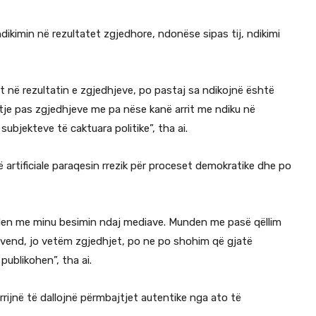
ndikimin në rezultatet zgjedhore, ndonëse sipas tij, ndikimi
et në rezultatin e zgjedhjeve, po pastaj sa ndikojnë është
tje pas zgjedhjeve me pa nëse kanë arrit me ndiku në
ubjekteve të caktuara politike”, tha ai.
cë artificiale paraqesin rrezik për proceset demokratike dhe po
den me minu besimin ndaj mediave. Munden me pasë qëllim
vend, jo vetëm zgjedhjet, po ne po shohim që gjatë
publikohen”, tha ai.
rijnë të dallojnë përmbajtjet autentike nga ato të