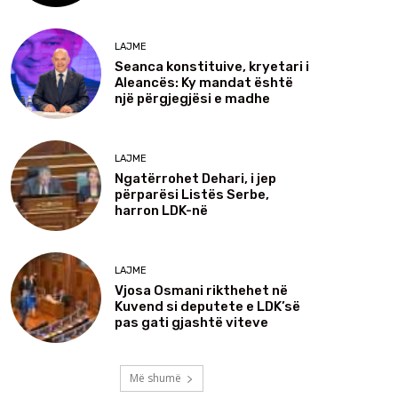
LAJME
Seanca konstituive, kryetari i
Aleancës: Ky mandat është
një përgjegjësi e madhe
LAJME
Ngatërrohet Dehari, i jep
përparësi Listës Serbe,
harron LDK-në
LAJME
Vjosa Osmani rikthehet në
Kuvend si deputete e LDK’së
pas gati gjashtë viteve
Më shumë