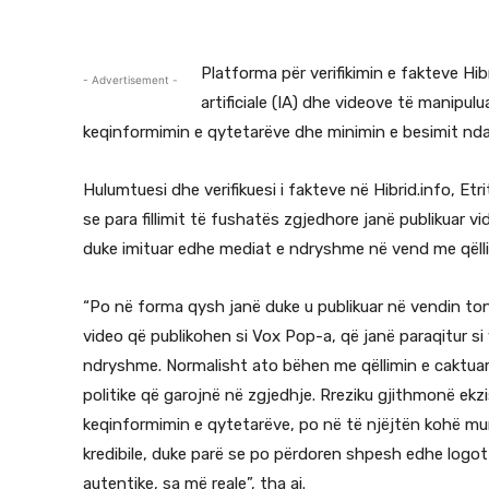
Platforma për verifikimin e fakteve Hib
- Advertisement -
artificiale (IA) dhe videove të manipu
keqinformimin e qytetarëve dhe minimin e besimit ndaj
Hulumtuesi dhe verifikuesi i fakteve në Hibrid.info, Etr
se para fillimit të fushatës zgjedhore janë publikuar v
duke imituar edhe mediat e ndryshme në vend me qëllim
“Po në forma qysh janë duke u publikuar në vendin tonë
video që publikohen si Vox Pop-a, që janë paraqitur s
ndryshme. Normalisht ato bëhen me qëllimin e caktuar 
politike që garojnë në zgjedhje. Rreziku gjithmonë e
keqinformimin e qytetarëve, po në të njëjtën kohë m
kredibile, duke parë se po përdoren shpesh edhe logot
autentike, sa më reale”, tha ai.