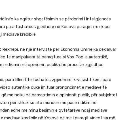
rid.info ka ngritur shqetësimin se përdorimi i inteligjencës
luara para fushatës zgjedhore në Kosovë paraqet rrezik për
 mediave kredibile.
it Rexhepi, në një intervistë për Ekonomia Online ka deklaruar
ideo të manipuluara të paraqitura si Vox Pop-a autentikë,
 ndikimin në opinionin publik dhe procesin zgjedhor.
, para fillimit të fushatës zgjedhore, kryesisht kemi parë
i video autentike duke imituar prononcimet e mediave të
që me ndiku në perceptimin e opinionit publik, për subjektet
kziston për shkak se ato munden me pasë ndikim në
unden edhe me minu besimin e qytetarëve ndaj mediave
 e mediave kredibile në Kosovë që me i paraqit videot sa më