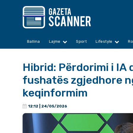
Ballina
Lajme
Sport
Lifestyle
Ro
Hibrid: Përdorimi i IA
fushatës zgjedhore n
keqinformim
12:12 | 24/05/2026