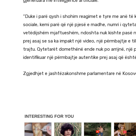
gjeneruara me inteligjencë artificiale.
“Duke i parë qysh i shohim reagimet e tyre me anë të
sociale, kemi parë që një pjesë e madhe, numri i qyteta
vetëdijshëm mjaftueshëm, ndoshta nuk kishte pasë ne
prej asaj se sa ka impakt një video, një përmbajtje e
trajtu. Qytetarët domethënë ende nuk po arrijnë, një
identifikuar një përmbajtje autentike prej asaj që është
Zgjedhjet e jashtëzakonshme parlamentare në Kosov