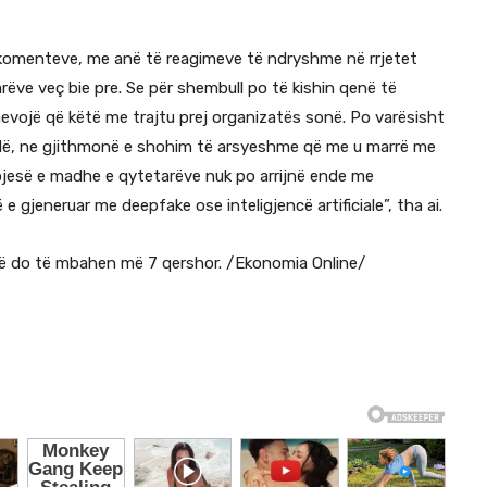
 komenteve, me anë të reagimeve të ndryshme në rrjetet
rëve veç bie pre. Se për shembull po të kishin qenë të
vojë që këtë me trajtu prej organizatës sonë. Po varësisht
 tillë, ne gjithmonë e shohim të arsyeshme që me u marrë me
 pjesë e madhe e qytetarëve nuk po arrijnë ende me
 e gjeneruar me deepfake ose inteligjencë artificiale”, tha ai.
ë do të mbahen më 7 qershor. /Ekonomia Online/