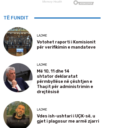
TË FUNDIT
LAJME
Votohet raporti i Komisionit
për verifikimin e mandateve
LAJME
Më 10, 11 dhe 14
shtator deklaratat
përmbyllëse në çështjen e
Thaçit për administrimin e
drejtësisë
LAJME
Vdes ish-ushtari i UÇK-së, u
gjet i plagosur me armë zjarri