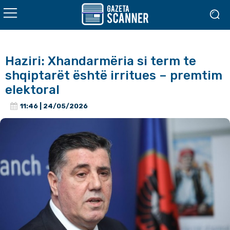
Haziri: Xhandarmëria si term te
shqiptarët është irritues – premtim
elektoral
11:46 | 24/05/2026