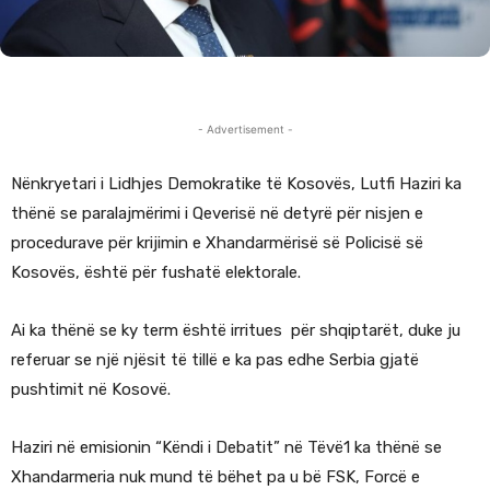
- Advertisement -
Nënkryetari i Lidhjes Demokratike të Kosovës, Lutfi Haziri ka
thënë se paralajmërimi i Qeverisë në detyrë për nisjen e
procedurave për krijimin e Xhandarmërisë së Policisë së
Kosovës, është për fushatë elektorale.
Ai ka thënë se ky term është irritues për shqiptarët, duke ju
referuar se një njësit të tillë e ka pas edhe Serbia gjatë
pushtimit në Kosovë.
Haziri në emisionin “Këndi i Debatit” në Tëvë1 ka thënë se
Xhandarmeria nuk mund të bëhet pa u bë FSK, Forcë e