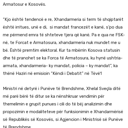
Armatosur e Kosovës.
“Kjo është tendencë e re, Xhandarmeria si term të shqiptarët
është irritues, unë e di, si mandat francezët e kanë, s’po dua
me përmend emra të shteteve tjera që kanë. Pa e qua ne FSK-
në, te Forcat e Armatosura, xhandarmeria nuk mundet me u
bë. Është premtim elektoral. Kur ta mbërrin Kosova statusin
dhe të pranohet se ka Forca të Armatosura, ku hynë ushtria-
armata, xhandarmeria- ky mandat, policia – ky mandat”, ka
thënë Haziri në emisioin “Këndi i Debatit” në Tëvë1
Ministri në detyrë i Punëve të Brendshme, Xhelal Sveçla ditë
më parë bërë të ditur se ka nënshkruar vendimin për
themelimin e grupit punues i cili do të bëj analizimin dhe
propozimin e modaliteteve për funksionimin e Xhandarmërisë
së Republikës së Kosovës, si Agjencion i Ministrisë së Punëve
të Brendshme.