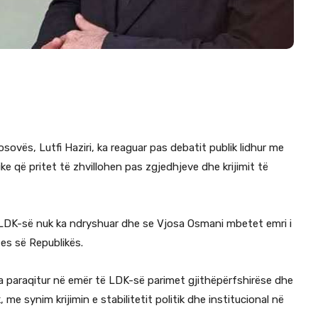
sovës, Lutfi Haziri, ka reaguar pas debatit publik lidhur me
ke që pritet të zhvillohen pas zgjedhjeve dhe krijimit të
 i LDK-së nuk ka ndryshuar dhe se Vjosa Osmani mbetet emri i
es së Republikës.
 ka paraqitur në emër të LDK-së parimet gjithëpërfshirëse dhe
e synim krijimin e stabilitetit politik dhe institucional në