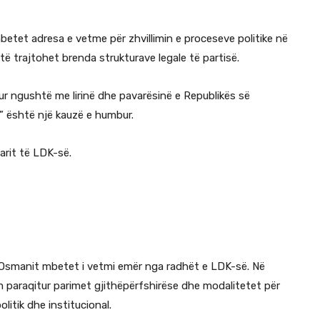
mbetet adresa e vetme për zhvillimin e proceseve politike në
ë trajtohet brenda strukturave legale të partisë.
hur ngushtë me lirinë dhe pavarësinë e Republikës së
t” është një kauzë e humbur.
arit të LDK-së.
a Osmanit mbetet i vetmi emër nga radhët e LDK-së. Në
 paraqitur parimet gjithëpërfshirëse dhe modalitetet për
litik dhe institucional.