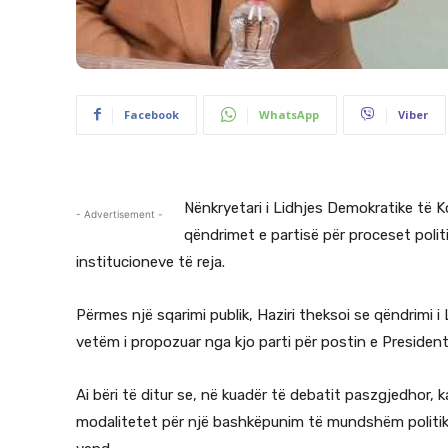
Facebook
WhatsApp
Viber
Nënkryetari i Lidhjes Demokratike të Ko
- Advertisement -
qëndrimet e partisë për proceset politi
institucioneve të reja.
Përmes një sqarimi publik, Haziri theksoi se qëndrimi
vetëm i propozuar nga kjo parti për postin e President
Ai bëri të ditur se, në kuadër të debatit paszgjedhor,
modalitetet për një bashkëpunim të mundshëm politik, m