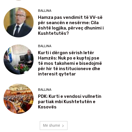
BALLINA
Hamza pas vendimit të VV-së
për seancën e nesërme: Cila
është logjika, përveç dhunimi i
Kushtetutës?
BALLINA
Kurti i dërgon sërish letër
Hamzës: Nuk po e kuptoj pse
të mos takohemi e bisedojmë
për hir të institucioneve dhe
interesit qytetar
BALLINA
PDK: Kurti e vendosi vullnetin
partiak mbi Kushtetutën e
Kosovës
Më shumë