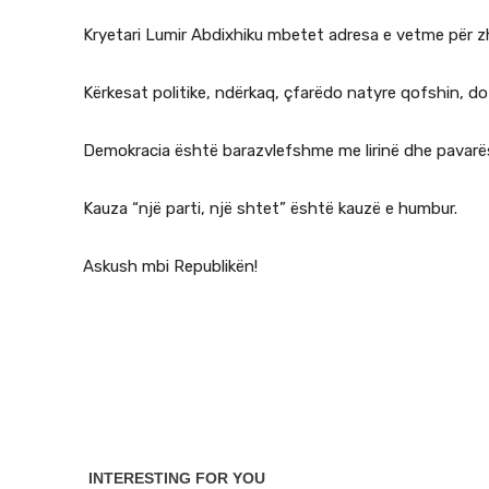
Kryetari Lumir Abdixhiku mbetet adresa e vetme për zhv
Kërkesat politike, ndërkaq, çfarëdo natyre qofshin, do
Demokracia është barazvlefshme me lirinë dhe pavarës
Kauza “një parti, një shtet” është kauzë e humbur.
Askush mbi Republikën!