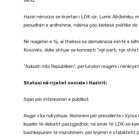
vend.
Haziri nënvizoi se kryetari i LDK-së, Lumir Abdixhiku, 
periudhën e ardhshme, ndërsa çdo kërkesë politike do t
Në reagimin e tij, ai theksoi se demokracia është e lid
Kosovës, duke shtuar se koncepti “një parti, një shte
“Askush mbi Republikën”, përfundon reagimi i nënkryet
Statusi në rrjetet sociale i Hazirit:
Sqari për interesimin e publikut
Asgjë s’ka ndryshuar. Nominimi për presidente i Vjos
kuadër të debatit paszgjedhor, në emër të LDK-së kam
bashkëpunim të mundshëm, për krijimin e stabilitetit po