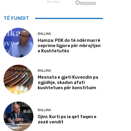
TË FUNDIT
BALLINA
Hamza: PDK do të ndërmarrë
veprime ligjore për mbrojtjen
e Kushtetutës
BALLINA
Mesnata e gjeti Kuvendin pa
zgjidhje, skadon afati
kushtetues për konstituim
BALLINA
Gjini: Kurti po ia qet faqen e
zezë vendit