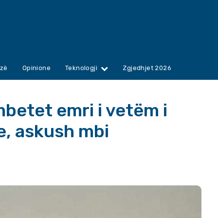
zë
Opinione
Teknologji
Zgjedhjet 2026
mbetet emri i vetëm i
e, askush mbi