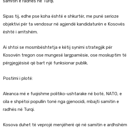
samitin e radhës në Turqi.
Sipas tij, edhe pse koha është e shkurtër, me punë serioze
objektivi për ta vendosur në agjendë kandidaturën e Kosovës
është i arritshëm.
Ai shtoi se mosmbështetja e këtij synimi strategjik për
Kosovën tregon ose mungesë largpamësie, ose moskuptim të
përgjegjësisë që bart një funksionar publik.
Postimi i plotë:
Aleanca më e fuqishme politiko-ushtarake në botë, NATO, e
cila e shpëtoi popullin tonë nga gjenocidi, mbajti samitin e
radhës në Turqi.
Kosova duhet të veprojë menjëherë që në samitin e ardhshëm