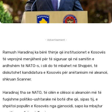
- Advertisement -
Ramush Haradinaj ka bërë thirrje që institucionet e Kosovës
të veprojnë menjëherë për të siguruar që në samitin e
ardhshëm të NATO-s, i cili do të mbahet në Shqipëri, të
diskutohet kandidatura e Kosovës për anëtarësim në aleancë,
shkruan Scanner.
Haradinaj tha se NATO, të cilën e cilësoi si aleancën më të
fuqishme politiko-ushtarake në botë dhe që, sipas tij, e
shpëtoi popullin e Kosovës nga gjenocidi, sapo ka mbajtur