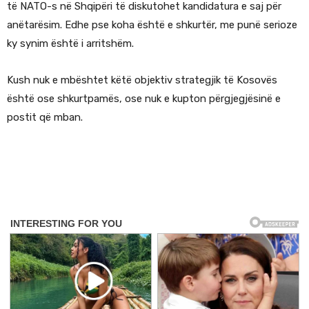
të NATO-s në Shqipëri të diskutohet kandidatura e saj për
anëtarësim. Edhe pse koha është e shkurtër, me punë serioze
ky synim është i arritshëm.
Kush nuk e mbështet këtë objektiv strategjik të Kosovës
është ose shkurtpamës, ose nuk e kupton përgjegjësinë e
postit që mban.