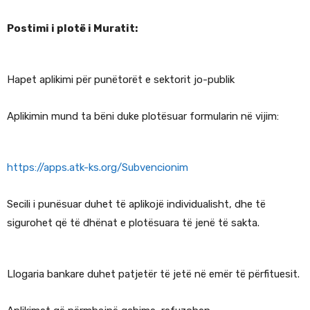
Postimi i plotë i Muratit:
Hapet aplikimi për punëtorët e sektorit jo-publik
Aplikimin mund ta bëni duke plotësuar formularin në vijim:
https://apps.atk-ks.org/Subvencionim
Secili i punësuar duhet të aplikojë individualisht, dhe të
sigurohet që të dhënat e plotësuara të jenë të sakta.
Llogaria bankare duhet patjetër të jetë në emër të përfituesit.