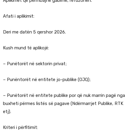
Aplikimet që përmbajnë gabime, refuzohen.
Afati i aplikimit:
Deri me datën 5 qershor 2026.
Kush mund të aplikojë:
– Punëtorët në sektorin privat;
– Punëntorët në entitete jo-publike (OJQ);
– Punëtorët në entitete publike por që nuk marrin pagë nga
buxheti përmes listës së pagave (Ndërmarrjet Publike, RTK
etj).
Kriteri i përfitimit: