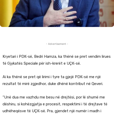
- Advertisement -
Kryetari i PDK-së, Bedri Hamza, ka thënë se pret vendim lirues
të Gjykatës Speciale për ish-krerët e UÇK-së.
Ai ka thënë se pret që lirimi i tyre ta gjejë PDK-së me një
rezultat të mirë zgjedhor, duke dhënë kontribut në Qeveri.
“Unë dua me vazhdu me besu në drejtësi, por lë shumë me
dëshiru, si kohëzgjatja e procesit, respektimi i të drejtave të
udhëheqësve të UÇK-së. Pra, gjendet një numër i madh i