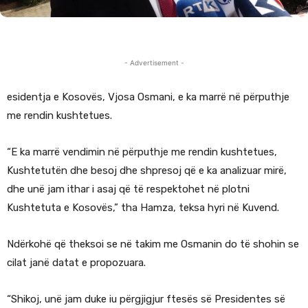
- Advertisement -
esidentja e Kosovës, Vjosa Osmani, e ka marrë në përputhje
me rendin kushtetues.
“E ka marrë vendimin në përputhje me rendin kushtetues,
Kushtetutën dhe besoj dhe shpresoj që e ka analizuar mirë,
dhe unë jam ithar i asaj që të respektohet në plotni
Kushtetuta e Kosovës,” tha Hamza, teksa hyri në Kuvend.
Ndërkohë që theksoi se në takim me Osmanin do të shohin se
cilat janë datat e propozuara.
“Shikoj, unë jam duke iu përgjigjur ftesës së Presidentes së