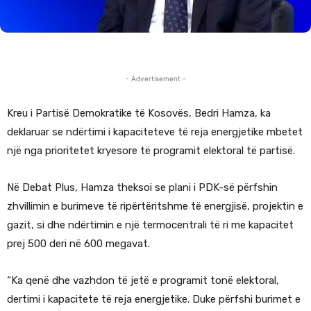
- Advertisement -
Kreu i Partisë Demokratike të Kosovës, Bedri Hamza, ka
deklaruar se ndërtimi i kapaciteteve të reja energjetike mbetet
një nga prioritetet kryesore të programit elektoral të partisë.
Në Debat Plus, Hamza theksoi se plani i PDK-së përfshin
zhvillimin e burimeve të ripërtëritshme të energjisë, projektin e
gazit, si dhe ndërtimin e një termocentrali të ri me kapacitet
prej 500 deri në 600 megavat.
“Ka qenë dhe vazhdon të jetë e programit tonë elektoral,
dertimi i kapacitete të reja energjetike. Duke përfshi burimet e