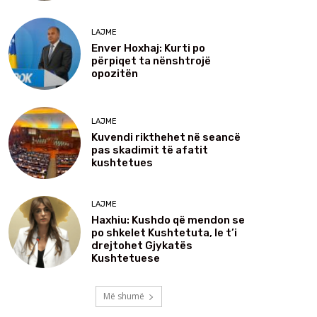
LAJME
Enver Hoxhaj: Kurti po
përpiqet ta nënshtrojë
opozitën
LAJME
Kuvendi rikthehet në seancë
pas skadimit të afatit
kushtetues
LAJME
Haxhiu: Kushdo që mendon se
po shkelet Kushtetuta, le t’i
drejtohet Gjykatës
Kushtetuese
Më shumë