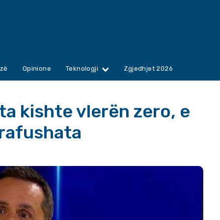
zë
Opinione
Teknologji
Zgjedhjet 2026
a kishte vlerën zero, e
rafushata