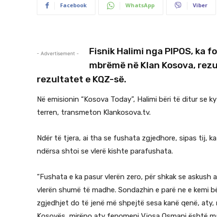
Facebook
WhatsApp
Viber
Fisnik Halimi nga PIPOS, ka fo
- Advertisement -
mbrëmë në Klan Kosova, rezult
rezultatet e KQZ-së.
Në emisionin “Kosova Today”, Halimi bëri të ditur se k
terren, transmeton Klankosova.tv.
Ndër të tjera, ai tha se fushata zgjedhore, sipas tij, k
ndërsa shtoi se vlerë kishte parafushata.
“Fushata e ka pasur vlerën zero, për shkak se askush a
vlerën shumë të madhe. Sondazhin e parë ne e kemi bë
zgjedhjet do të jenë më shpejtë sesa kanë qenë, aty
Kosovës, mirëpo aty fenomeni Vjosa Osmani është matu