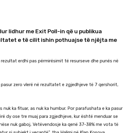
lur lidhur me Exit Poll-in që u publikua
atet e të cilit ishin pothuajse të njëjta me
y rezultat erdhi pas përmirësimit të resurseve dhe punës në
a pasur zero vlerë në rezultatet e zgjedhjeve të 7 qershorit,
s nuk ka fituar, as nuk ka humbur. Por parafushata e ka pasur
rë dy ose tre muaj para zgjedhjeve, kur është menduar se
, nëse nuk gaboj, Vetëvendosje ka qenë 37-38% me vota të
r si subjekt i veçantë”, tha Halimi në Klan Kosova