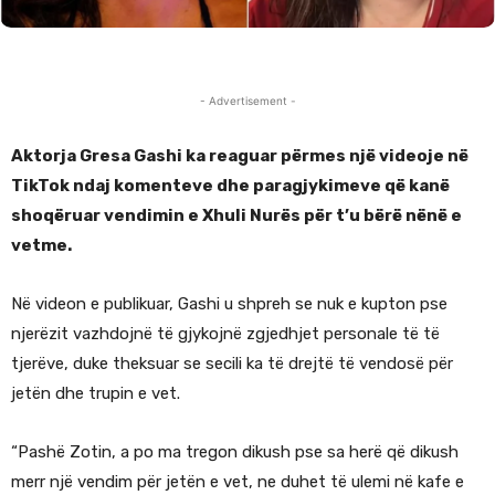
- Advertisement -
Aktorja Gresa Gashi ka reaguar përmes një videoje në
TikTok ndaj komenteve dhe paragjykimeve që kanë
shoqëruar vendimin e Xhuli Nurës për t’u bërë nënë e
vetme.
Në videon e publikuar, Gashi u shpreh se nuk e kupton pse
njerëzit vazhdojnë të gjykojnë zgjedhjet personale të të
tjerëve, duke theksuar se secili ka të drejtë të vendosë për
jetën dhe trupin e vet.
“Pashë Zotin, a po ma tregon dikush pse sa herë që dikush
merr një vendim për jetën e vet, ne duhet të ulemi në kafe e