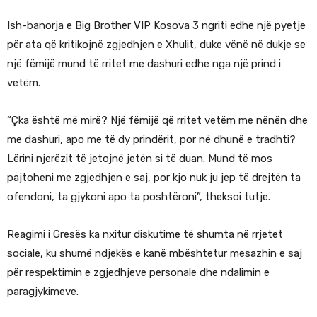
Ish-banorja e Big Brother VIP Kosova 3 ngriti edhe një pyetje
për ata që kritikojnë zgjedhjen e Xhulit, duke vënë në dukje se
një fëmijë mund të rritet me dashuri edhe nga një prind i
vetëm.
“Çka është më mirë? Një fëmijë që rritet vetëm me nënën dhe
me dashuri, apo me të dy prindërit, por në dhunë e tradhti?
Lërini njerëzit të jetojnë jetën si të duan. Mund të mos
pajtoheni me zgjedhjen e saj, por kjo nuk ju jep të drejtën ta
ofendoni, ta gjykoni apo ta poshtëroni”, theksoi tutje.
Reagimi i Gresës ka nxitur diskutime të shumta në rrjetet
sociale, ku shumë ndjekës e kanë mbështetur mesazhin e saj
për respektimin e zgjedhjeve personale dhe ndalimin e
paragjykimeve.