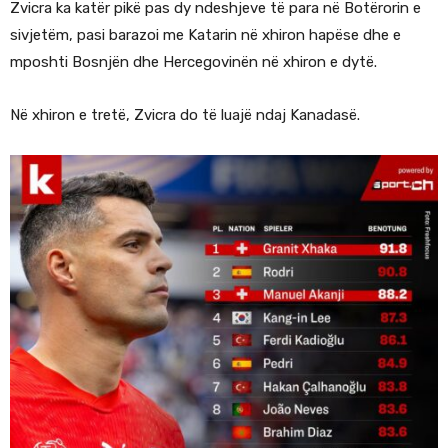
Zvicra ka katër pikë pas dy ndeshjeve të para në Botërorin e
sivjetëm, pasi barazoi me Katarin në xhiron hapëse dhe e
mposhti Bosnjën dhe Hercegovinën në xhiron e dytë.
Në xhiron e tretë, Zvicra do të luajë ndaj Kanadasë.