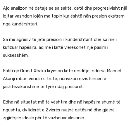
Ajo analizon në detaje se sa saktë, qetë dhe progresivisht një
lojtar vazhdon lojën me topin kur është nën presion ekstrem
nga kundërshtari.
Sa më agresiv të jetë presioni i kundërshtarit dhe sa më i
kufizuar hapësira, aq më i lartë vlerësohet një pasim i
suksesshëm.
Fakti që Granit Xhaka kryeson këtë renditje, ndërsa Manuel
Akanji mban vendin e tretë, nënvizon rezistencën e
jashtëzakonshme të tyre ndaj presionit.
Edhe në situatat më të vështira dhe në hapësira shumë të
ngushta, dy liderët e Zvicrës ruajnë qetësinë dhe gjejnë
zgjidhjen ideale për të vazhduar aksionin.