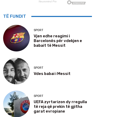
TË FUNDIT
SPORT
Vjen edhe reagimi i
Barcelonës për vdekjen e
babait të Messit
SPORT
Vdes babai i Messit
SPORT
UEFA zyrtarizon dy rregulla
të reja që prekin të gjitha
garat evropiane