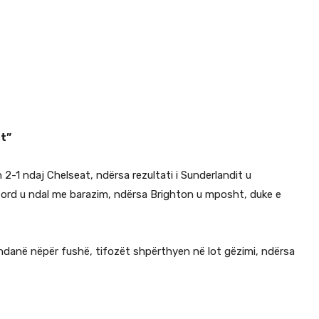
ht”
 2-1 ndaj Chelseat, ndërsa rezultati i Sunderlandit u
ord u ndal me barazim, ndërsa Brighton u mposht, duke e
ërndanë nëpër fushë, tifozët shpërthyen në lot gëzimi, ndërsa