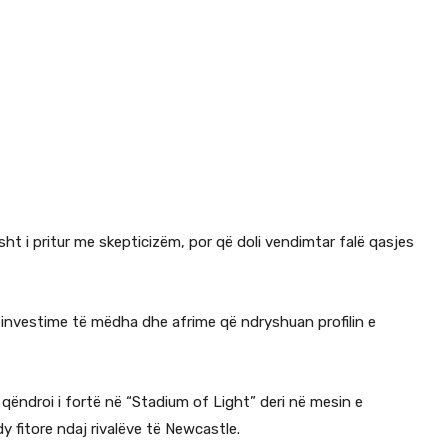
misht i pritur me skepticizëm, por që doli vendimtar falë qasjes
e investime të mëdha dhe afrime që ndryshuan profilin e
qëndroi i fortë në “Stadium of Light” deri në mesin e
dy fitore ndaj rivalëve të Newcastle.