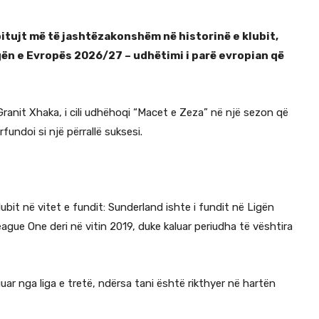
itujt më të jashtëzakonshëm në historinë e klubit,
ën e Evropës 2026/27 – udhëtimi i parë evropian që
 Granit Xhaka, i cili udhëhoqi “Macet e Zeza” në një sezon që
fundoi si një përrallë suksesi.
ubit në vitet e fundit: Sunderland ishte i fundit në Ligën
ague One deri në vitin 2019, duke kaluar periudha të vështira
guar nga liga e tretë, ndërsa tani është rikthyer në hartën