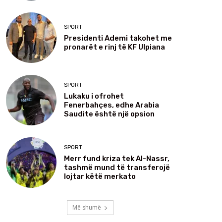
SPORT
Presidenti Ademi takohet me
pronarët e rinj të KF Ulpiana
SPORT
Lukaku i ofrohet
Fenerbahçes, edhe Arabia
Saudite është një opsion
SPORT
Merr fund kriza tek Al-Nassr,
tashmë mund të transferojë
lojtar këtë merkato
Më shumë