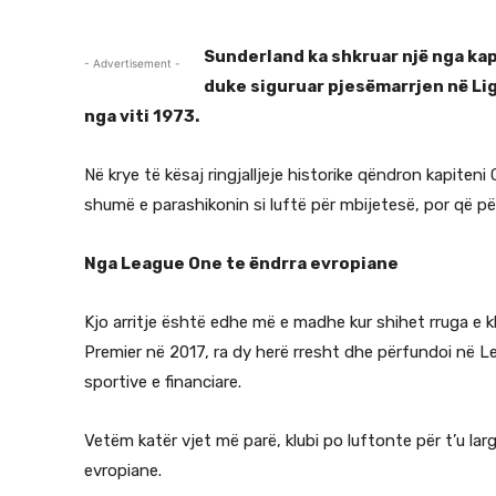
Sunderland ka shkruar një nga kap
- Advertisement -
duke siguruar pjesëmarrjen në Lig
nga viti 1973.
Në krye të kësaj ringjalljeje historike qëndron kapiteni
shumë e parashikonin si luftë për mbijetesë, por që për
Nga League One te ëndrra evropiane
Kjo arritje është edhe më e madhe kur shihet rruga e kl
Premier në 2017, ra dy herë rresht dhe përfundoi në Le
sportive e financiare.
Vetëm katër vjet më parë, klubi po luftonte për t’u lar
evropiane.