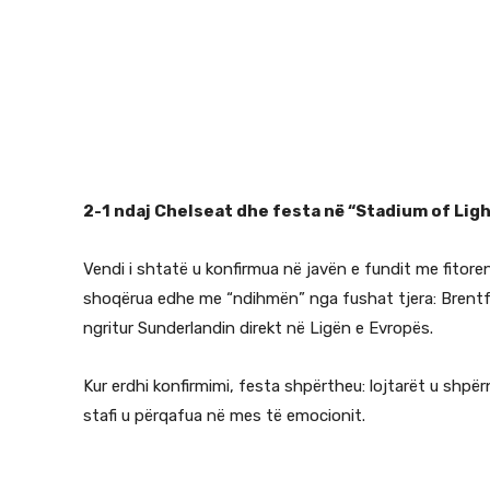
2-1 ndaj Chelseat dhe festa në “Stadium of Lig
Vendi i shtatë u konfirmua në javën e fundit me fitoren
shoqërua edhe me “ndihmën” nga fushat tjera: Brentf
ngritur Sunderlandin direkt në Ligën e Evropës.
Kur erdhi konfirmimi, festa shpërtheu: lojtarët u shp
stafi u përqafua në mes të emocionit.