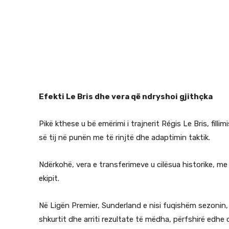
Efekti Le Bris dhe vera që ndryshoi gjithçka
Pikë kthese u bë emërimi i trajnerit Régis Le Bris, filli
së tij në punën me të rinjtë dhe adaptimin taktik.
Ndërkohë, vera e transferimeve u cilësua historike, m
ekipit.
Në Ligën Premier, Sunderland e nisi fuqishëm sezonin, 
shkurtit dhe arriti rezultate të mëdha, përfshirë edhe 