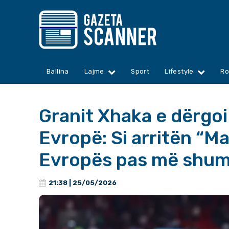
Ballina
Lajme
Sport
Lifestyle
Ro
Granit Xhaka e dërgo
Evropë: Si arritën “M
Evropës pas më shumë
21:38 | 25/05/2026