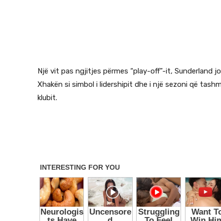
Një vit pas ngjitjes përmes “play-off”-it, Sunderland 
Xhakën si simbol i lidershipit dhe i një sezoni që t
klubit.