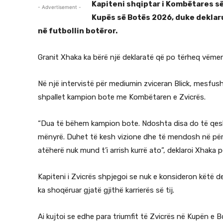
Kapiteni shqiptar i Kombëtares së
- Advertisement -
Kupës së Botës 2026, duke deklaru
në futbollin botëror.
Granit Xhaka ka bërë një deklaratë që po tërheq vëm
Në një intervistë për mediumin zviceran Blick, mesfusho
shpallet kampion bote me Kombëtaren e Zvicrës.
“Dua të bëhem kampion bote. Ndoshta disa do të qes
mënyrë. Duhet të kesh vizione dhe të mendosh në për
atëherë nuk mund t’i arrish kurrë ato”, deklaroi Xhaka p
Kapiteni i Zvicrës shpjegoi se nuk e konsideron këtë d
ka shoqëruar gjatë gjithë karrierës së tij.
Ai kujtoi se edhe para triumfit të Zvicrës në Kupën e