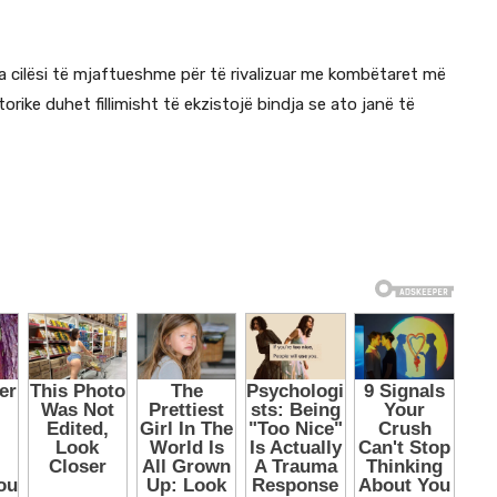
ka cilësi të mjaftueshme për të rivalizuar me kombëtaret më
torike duhet fillimisht të ekzistojë bindja se ato janë të