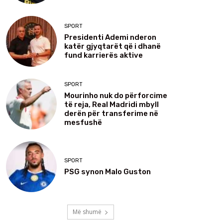
SPORT
Presidenti Ademi nderon
katër gjyqtarët që i dhanë
fund karrierës aktive
SPORT
Mourinho nuk do përforcime
të reja, Real Madridi mbyll
derën për transferime në
mesfushë
SPORT
PSG synon Malo Guston
Më shumë