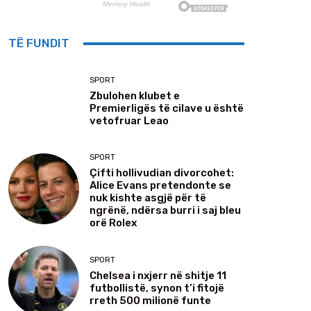
TË FUNDIT
SPORT
Zbulohen klubet e
Premierligës të cilave u është
vetofruar Leao
SPORT
Çifti hollivudian divorcohet:
Alice Evans pretendonte se
nuk kishte asgjë për të
ngrënë, ndërsa burri i saj bleu
orë Rolex
SPORT
Chelsea i nxjerr në shitje 11
futbollistë, synon t’i fitojë
rreth 500 milionë funte