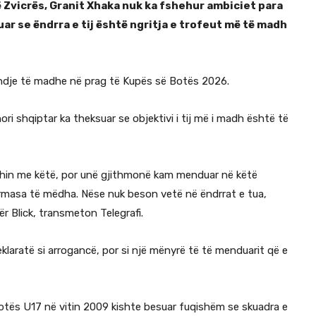
 Zvicrës, Granit Xhaka nuk ka fshehur ambiciet para
ar se ëndrra e tij është ngritja e trofeut më të madh
endje të madhe në prag të Kupës së Botës 2026.
ri shqiptar ka theksuar se objektivi i tij më i madh është të
hin me këtë, por unë gjithmonë kam menduar në këtë
masa të mëdha. Nëse nuk beson vetë në ëndrrat e tua,
ër Blick, transmeton Telegrafi.
eklaratë si arrogancë, por si një mënyrë të të menduarit që e
 Botës U17 në vitin 2009 kishte besuar fuqishëm se skuadra e