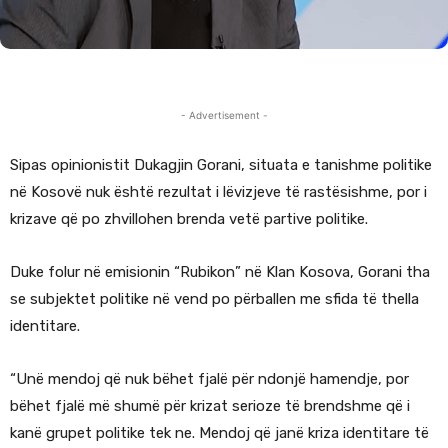
- Advertisement -
Sipas opinionistit Dukagjin Gorani, situata e tanishme politike
në Kosovë nuk është rezultat i lëvizjeve të rastësishme, por i
krizave që po zhvillohen brenda vetë partive politike.
Duke folur në emisionin “Rubikon” në Klan Kosova, Gorani tha
se subjektet politike në vend po përballen me sfida të thella
identitare.
“Unë mendoj që nuk bëhet fjalë për ndonjë hamendje, por
bëhet fjalë më shumë për krizat serioze të brendshme që i
kanë grupet politike tek ne. Mendoj që janë kriza identitare të