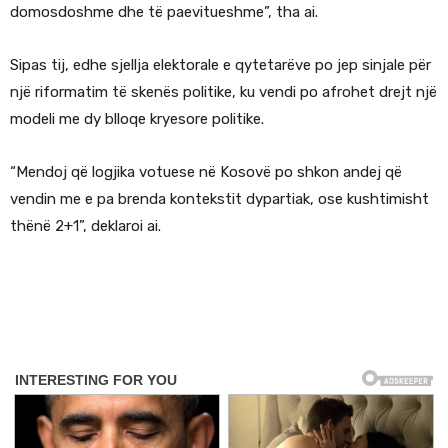
domosdoshme dhe të paevitueshme”, tha ai.
Sipas tij, edhe sjellja elektorale e qytetarëve po jep sinjale për
një riformatim të skenës politike, ku vendi po afrohet drejt një
modeli me dy blloqe kryesore politike.
“Mendoj që logjika votuese në Kosovë po shkon andej që
vendin me e pa brenda kontekstit dypartiak, ose kushtimisht
thënë 2+1”, deklaroi ai.