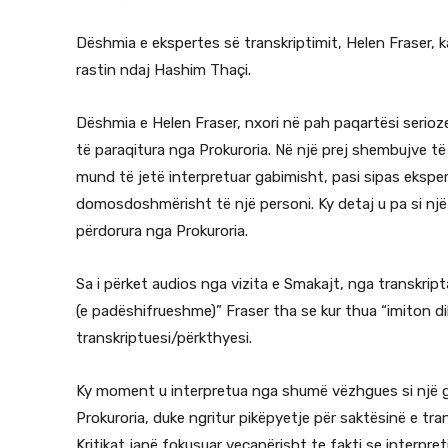
Dëshmia e ekspertes së transkriptimit, Helen Fraser, k
rastin ndaj Hashim Thaçi.
Dëshmia e Helen Fraser, nxori në pah paqartësi serioz
të paraqitura nga Prokuroria. Në një prej shembujve të
mund të jetë interpretuar gabimisht, pasi sipas eksper
domosdoshmërisht të një personi. Ky detaj u pa si një 
përdorura nga Prokuroria.
Sa i përket audios nga vizita e Smakajt, nga transkrip
(e padëshifrueshme)” Fraser tha se kur thua “imiton di
transkriptuesi/përkthyesi.
Ky moment u interpretua nga shumë vëzhgues si një go
Prokuroria, duke ngritur pikëpyetje për saktësinë e tr
Kritikat janë fokusuar veçanërisht te fakti se interpre