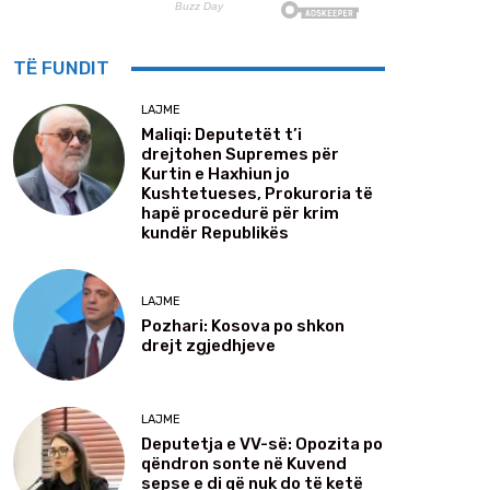
TË FUNDIT
LAJME
Maliqi: Deputetët t’i
drejtohen Supremes për
Kurtin e Haxhiun jo
Kushtetueses, Prokuroria të
hapë procedurë për krim
kundër Republikës
LAJME
Pozhari: Kosova po shkon
drejt zgjedhjeve
LAJME
Deputetja e VV-së: Opozita po
qëndron sonte në Kuvend
sepse e di që nuk do të ketë