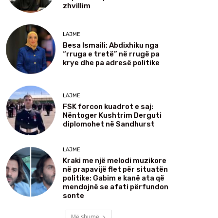
zhvillim
LAJME
Besa Ismaili: Abdixhiku nga
“rruga e tretë” në rrugë pa
krye dhe pa adresë politike
LAJME
FSK forcon kuadrot e saj:
Nëntoger Kushtrim Derguti
diplomohet në Sandhurst
LAJME
Kraki me një melodi muzikore
në prapavijë flet për situatën
politike: Gabim e kanë ata që
mendojnë se afati përfundon
sonte
Më shumë