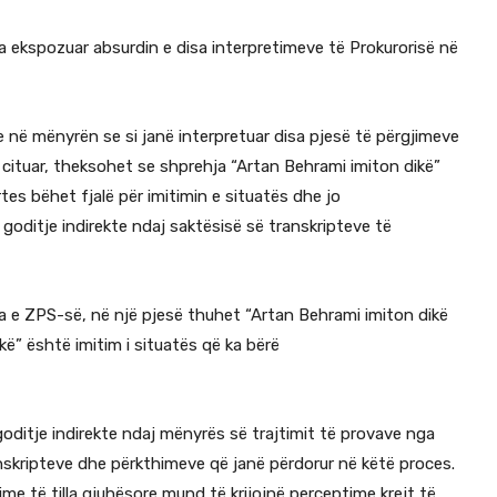
a ekspozuar absurdin e disa interpretimeve të Prokurorisë në
e në mënyrën se si janë interpretuar disa pjesë të përgjimeve
 cituar, theksohet se shprehja “Artan Behrami imiton dikë”
tes bëhet fjalë për imitimin e situatës dhe jo
goditje indirekte ndaj saktësisë së transkripteve të
ta e ZPS-së, në një pjesë thuhet “Artan Behrami imiton dikë
kë” është imitim i situatës që ka bërë
ditje indirekte ndaj mënyrës së trajtimit të provave nga
anskripteve dhe përkthimeve që janë përdorur në këtë proces.
time të tilla gjuhësore mund të krijojnë perceptime krejt të